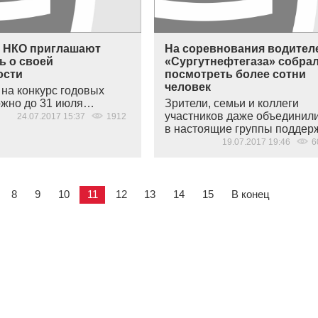
 НКО приглашают
На соревнования водител
ь о своей
«Сургутнефтегаза» собра
ости
посмотреть более сотни
человек
 на конкурс годовых
ожно до 31 июля…
Зрители, семьи и коллеги
участников даже объединил
24.07.2017 15:37
1912
в настоящие группы подде
19.07.2017 19:46
6
8
9
10
11
12
13
14
15
В конец