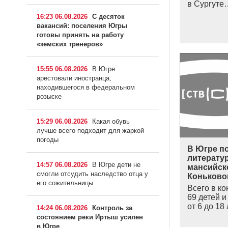
в Сургуте
16:23 06.08.2026
С десяток
вакансий: поселения Югры
готовы принять на работу
«земских тренеров»
15:55 06.08.2026
В Югре
арестовали иностранца,
находившегося в федеральном
розыске
15:29 06.08.2026
Какая обувь
лучше всего подходит для жаркой
погоды
В Югре по
литерату
14:57 06.08.2026
В Югре дети не
мансийск
смогли отсудить наследство отца у
Коньково
его сожительницы
Всего в ко
69 детей и
от 6 до 18
14:24 06.08.2026
Контроль за
состоянием реки Иртыш усилен
в Югре