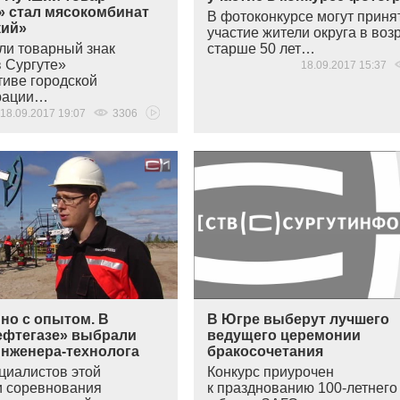
» стал мясокомбинат
В фотоконкурсе могут приня
кий»
участие жители округа в воз
ли товарный знак
старше 50 лет…
 Сургуте»
18.09.2017 15:37
тиве городской
рации…
18.09.2017 19:07
3306
но с опытом. В
В Югре выберут лучшего
ефтегазе» выбрали
ведущего церемонии
инженера-технолога
бракосочетания
циалистов этой
Конкурс приурочен
 соревнования
к празднованию 100-летнего