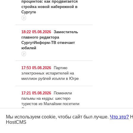
процентов: как продвигается
стройка новой набережной в
Сургуте
18:22 05.08.2026
Заместитель
главного редактора
СургутИнформ-ТВ отмечает
юбилей
17:53 05.08.2026
Партию
электронных испарителей на
миллион рублей изъяли в Югре
17:21 05.08.2026
Поменяли
пальмы на кедры: шестеро
туристов из Малайзии посетили
Сургут
Мы используем cookie, чтобы сайт был лучше.
Что это?
Н
HostCMS
16:55 05.08.2026
Лучший чум