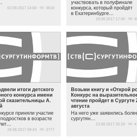
…
участвовать в полуфинале
конкурса, который пройдёт
02.09.2017 14:00
3618
в Екатеринбурге…
29.08.2017 17:45
4
двели итоги детского
Возьми книгу и «Открой ро
рного конкурса имени
Конкурс на выразительно
ой сказительницы А.
чтение пройдет в Сургуте 
й
августа
нкурсе приняли участие
На него уже заявились боле
 подростков в возрасте
сургутян…
 лет…
23.08.2017 20:20
4
26.08.2017 09:43
3777