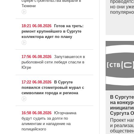
сфере строительства выбрали в
проводятся
Тюмени
но они уж
популярн
18:21 06.08.2026
Готов на треть:
ремонт крупнейшего в Сургуте
коллектора идет по плану
17:56 06.08.2026
Запутавшегося в
рыболовной сети лебедя спасли в
Югре
17:22 06.08.2026
В Сургуте
появился стометровый мурал с
символами города и региона
В Сургуте
на конку
инициати
16:58 06.08.2026
Югорчанина
Сургута O
будут судить за долги по
Проект на
алиментам и нападение на
и реализа
полицейского
обществен