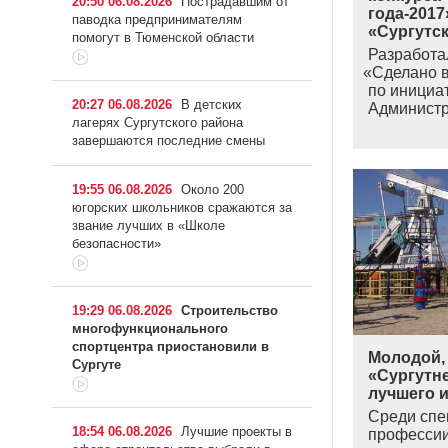
20:50 06.08.2026
Пострадавшим от
года-2017
паводка предпринимателям
«Сургутс
помогут в Тюменской области
Разработа
«
Сделано в
по инициа
20:27 06.08.2026
В детских
Админист
лагерях Сургутского района
завершаются последние смены
19:55 06.08.2026
Около 200
югорских школьников сражаются за
звание лучших в «Школе
безопасности»
19:29 06.08.2026
Строительство
многофункционального
спортцентра приостановили в
Молодой, 
Сургуте
«Сургутн
лучшего 
Среди спе
18:54 06.08.2026
Лучшие проекты в
профессии