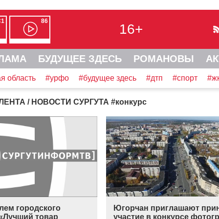
С1
86
16+
ЛАМА
БУДУЩЕЕ ЗДЕСЬ
РОМАНОВЫ
АК
я область
#урфо
#будущее здесь
#дтп
#спорт
#ж
ЛЕНТА
/ НОВОСТИ СУРГУТА
#
конкурс
лем городского
Югорчан приглашают при
 «Лучший товар
участие в конкурсе фотог