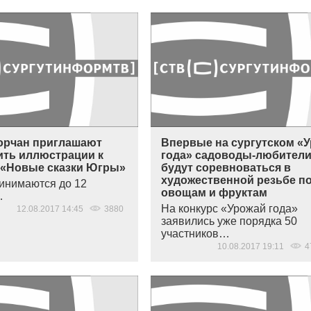
рчан приглашают
Впервые на сургутском «
ить иллюстрации к
года» садоводы-любител
 «Новые сказки Югры»
будут соревноваться в
художественной резьбе п
инимаются до 12
овощам и фруктам
…
На конкурс
«
Урожай года»
12.08.2017 14:45
3880
заявились уже порядка 50
участников…
10.08.2017 19:11
4