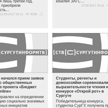
 лишь третий год,
юбилея ЗАГС…
е приобрели
13.09.2017 16:31
ость…
13.09.2017 20:21
8200
 начался прием заявок
Студенты, регенты и
рс общественных
домохозяйки соревновали
в проекта «Бюджет
выразительности чтения 
nline»
конкурсе «Открой рот» в
Сургуте
правлен на определение
цию социально значимых
Победительница конкурса,
ных инициатив
студентка СурГУ, получила 