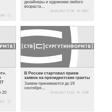
дизайнеры и художники любого
возраста…
28.08.2017 17:36
2857
049
т».
В России стартовал прием
е
заявок на президентские гранты
27
Заявки принимаются до 29
сентября…
е 20
16.08.2017 14:16
2198
157