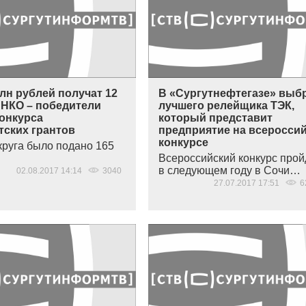
лн рублей получат 12
В «Сургутнефтегазе» выб
 НКО – победители
лучшего релейщика ТЭК,
конкурса
который представит
тских грантов
предприятие на всеросси
конкурсе
круга было подано 165
Всероссийский конкурс прой
в следующем году в Сочи…
02.08.2017 14:14
3040
27.07.2017 17:51
6