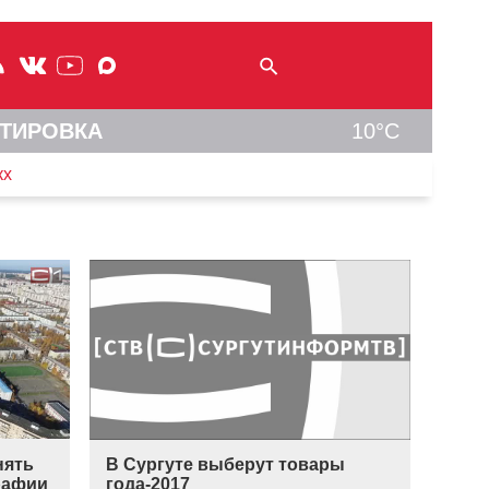
ТИРОВКА
10°C
кх
В Сургуте выберут товары
нять
года-2017
рафии