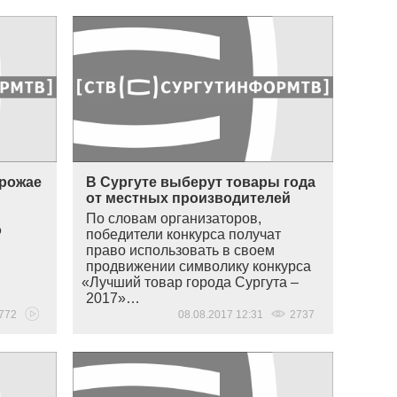
Урожае
В Сургуте выберут товары года
и
от местных производителей
По словам организаторов,
о
победители конкурса получат
право использовать в своем
продвижении символику конкурса
«
Лучший товар города Сургута –
2017»…
772
08.08.2017 12:31
2737