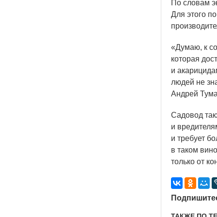
По словам эк
Для этого п
производител
«Думаю
, к 
которая дос
и акарицида
людей не зна
Андрей Тума
Садовод так
и вредителя
и требует б
в таком вино
только от к
Подпишитес
ТАКЖЕ ПО Т