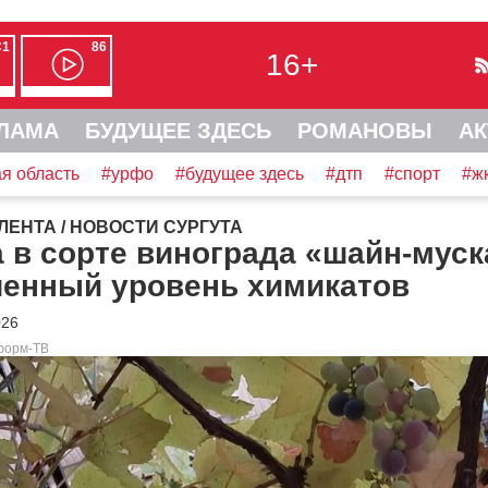
С1
86
16+
ЛАМА
БУДУЩЕЕ ЗДЕСЬ
РОМАНОВЫ
АК
я область
#урфо
#будущее здесь
#дтп
#спорт
#ж
ЛЕНТА
/
НОВОСТИ СУРГУТА
 в сорте винограда «шайн-муск
енный уровень химикатов
026
форм-ТВ