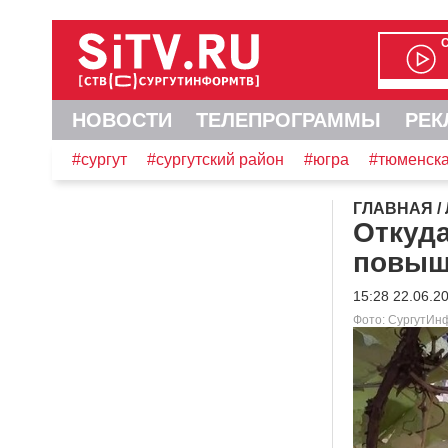
НОВОСТИ
ТЕЛЕПРОГРАММЫ
РЕК
#сургут
#сургутский район
#югра
#тюменска
ГЛАВНАЯ
/
Откуда
повыш
15:28 22.06.2
Фото: СургутИн