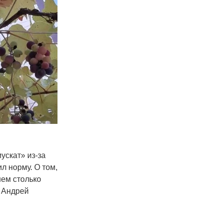
мускат» из-за
л норму. О том,
нем столько
 Андрей