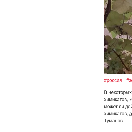
#россия
#з
В некоторых
химикатов, 
может ли дей
химикатов,
a
Туманов.