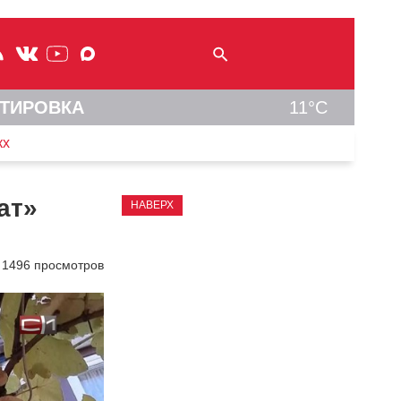
ТИРОВКА
11°C
кх
ат»
НАВЕРХ
1496 просмотров