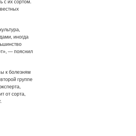
ь с их сортом.
овестных
культура,
дами, иногда
льшинство
рт», — пояснил
вы к болезням
 второй группе
эксперта,
т от сорта,
.