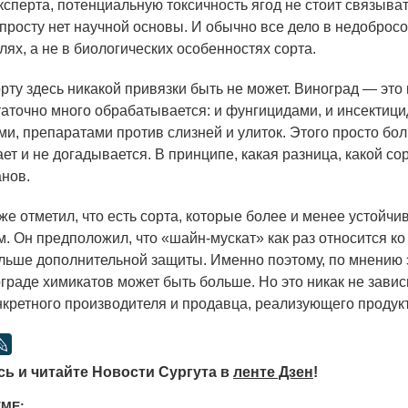
сперта, потенциальную токсичность ягод не стоит связыват
опросту нет научной основы. И обычно все дело в недоброс
ях, а не в биологических особенностях сорта.
сорту здесь никакой привязки быть не может. Виноград — это 
таточно много обрабатывается: и фунгицидами, и инсектици
ми, препаратами против слизней и улиток. Этого просто бо
ет и не догадывается. В принципе, какая разница, какой со
нов.
же отметил, что есть сорта, которые более и менее устойчи
м. Он предположил, что
«шайн
-мускат» как раз относится ко
ольше дополнительной защиты. Именно поэтому, по мнению 
граде химикатов может быть больше. Но это никак не зависи
онкретного производителя и продавца, реализующего продукт
ь и читайте Новости Сургута в
ленте Дзен
!
ЕМЕ: