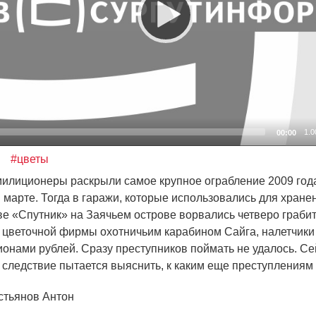
1.0
00:00
#цветы
милиционеры раскрыли самое крупное ограбление 2009 года
 марте. Тогда в гаражи, которые использовались для хране
ве
«Спутник
» на Заячьем острове ворвались четверо граби
 цветочной фирмы охотничьим карабином Сайга, налетчики
онами рублей. Сразу преступников поймать не удалось. Се
 следствие пытается выяснить, к каким еще преступлениям
стьянов Антон