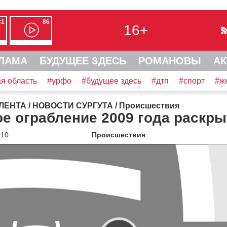
С1
86
16+
ЛАМА
БУДУЩЕЕ ЗДЕСЬ
РОМАНОВЫ
АК
я область
#урфо
#будущее здесь
#дтп
#спорт
#ж
ЛЕНТА
/
НОВОСТИ СУРГУТА
/
Происшествия
е ограбление 2009 года раскры
010
Происшествия