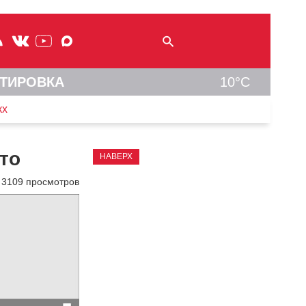
ТИРОВКА
10°C
кх
то
НАВЕРХ
3109 просмотров