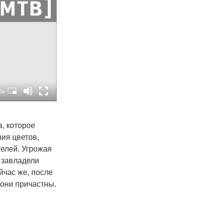
0x
, которое
ния цветов,
телей. Угрожая
 завладели
йчас же, после
 они причастны.