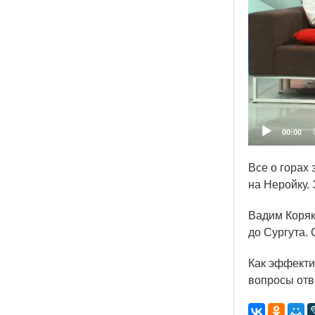
00:00
Все о горах
на Неройку. 
Вадим Коряк
до Сургута.
Как эффектив
вопросы отв