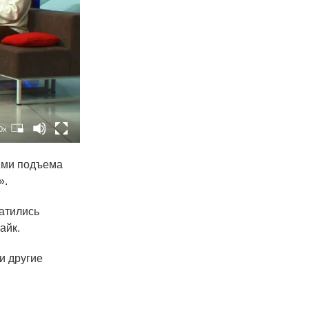
0x
иями подъема
».
катились
айк.
и другие