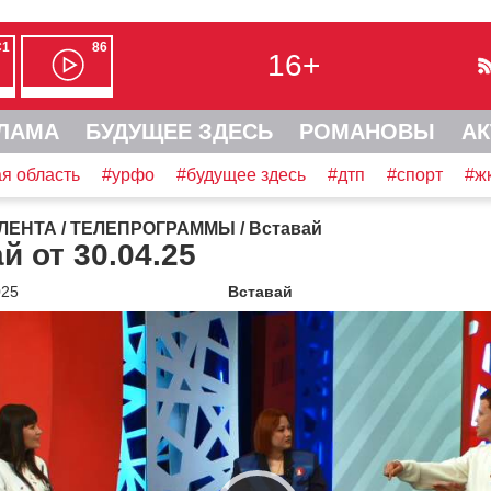
С1
86
16+
ЛАМА
БУДУЩЕЕ ЗДЕСЬ
РОМАНОВЫ
АК
я область
#урфо
#будущее здесь
#дтп
#спорт
#ж
ЛЕНТА
/
ТЕЛЕПРОГРАММЫ
/
Вставай
й от 30.04.25
025
Вставай