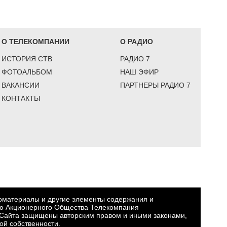
О ТЕЛЕКОМПАНИИ
О РАДИО
ИСТОРИЯ СТВ
РАДИО 7
ФОТОАЛЬБОМ
НАШ ЭФИР
ВАКАНСИИ
ПАРТНЕРЫ РАДИО 7
КОНТАКТЫ
еоматериалы и другие элементы содержания и
ю Акционерного Общества Телекомпания
Сайта защищены авторским правом и иными законами,
ой собственности.