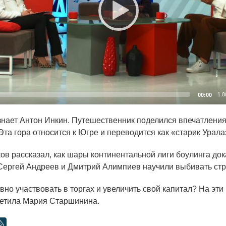
1.0
00:00
 знает Антон Инкин. Путешественник поделился впечатлен
Эта гора относится к Югре и переводится как
«старик
Урала
ов рассказал, как шары континентальной лиги боулинга до
 Сергей Андреев и Дмитрий Алимпиев научили выбивать стр
но участвовать в торгах и увеличить свой капитал? На эти 
етила Мария Старшинина.