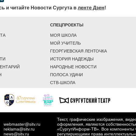
ь и читайте Новости Сургута в
ленте Дзен
!
СПЕЦПРОЕКТЫ
ТА
МОЯ ШКОЛА
МОЙ УЧИТЕЛЬ
ГЕОРГИЕВСКАЯ ЛЕНТОЧКА
ТИ
ИСТОРИЯ НАДЕЖДЫ
ЕНТАРИЙ
НАРОДНЫЕ НОВОСТИ
Н
ПОЛОСА УДАЧИ
СТВ-ШКОЛА
Текст, графические изображения, вид
webmaster@sitv.ru
оформления, являются собственность
reklama@sitv.ru
«СургутИнформ-ТВ». Все компоненты 
news@sitv.ru
регулирующими права интеллектуальн