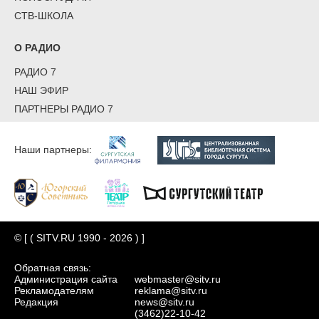
СТВ-ШКОЛА
О РАДИО
РАДИО 7
НАШ ЭФИР
ПАРТНЕРЫ РАДИО 7
Наши партнеры:
© [ ( SITV.RU 1990 - 2026 ) ]
Обратная связь:
Администрация сайта
webmaster@sitv.ru
Рекламодателям
reklama@sitv.ru
Редакция
news@sitv.ru
(3462)22-10-42