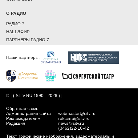
О РАДИО
РАДИО 7
НАШ ЭФИР
ПАРТНЕРЫ РАДИО 7
Наши партнеры:
© [ ( SITV.RU 1990 - 2026 ) ]
Обратная связь:
Администрация сайта
webmaster@sitv.ru
Рекламодателям
reklama@sitv.ru
Редакция
news@sitv.ru
(3462)22-10-42
Текст, графические изображения, видеоматериалы и