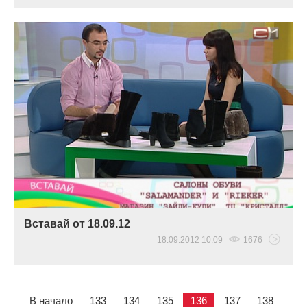
Вставай от 18.09.12
18.09.2012 10:09
1676
В начало
133
134
135
136
137
138