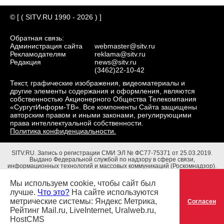
© [ ( SITV.RU 1990 - 2026 ) ]
Обратная связь:
Администрация сайта
webmaster@sitv.ru
Рекламодателям
reklama@sitv.ru
Редакция
news@sitv.ru
(3462)22-10-42
Текст, графические изображения, видеоматериалы и
другие элементы содержания и оформления, являются
собственностью Акционерного Общества Телекомпания
«СургутИнформ-ТВ». Все компоненты Сайта защищены
авторским правом и иными законами, регулирующими
права интеллектуальной собственности.
Политика конфиденциальности.
SITV.RU.
Запись о регистрации СМИ ЭЛ № ФС77-75371 от 25.03.2019.
Выдано Федеральной службой по надзору в сфере связи,
информационных технологий и массовых коммуникаций (Роскомнадзор).
Учредители: Акционерное Общество Телекомпания "СургутИнформ-ТВ".
Адрес редакции: 628403, Тюменская обл., ХМАО - Югра, г. Сургут, ул.
Мы используем cookie, чтобы сайт был
Маяковского, д. 16. Главный редактор: Чубенко В.Л.
лучше.
Что это?
На сайте используются
метрические системы: Яндекс Метрика,
Согласен
Рейтинг Mail.ru, LiveInternet, Uralweb.ru,
HostCMS