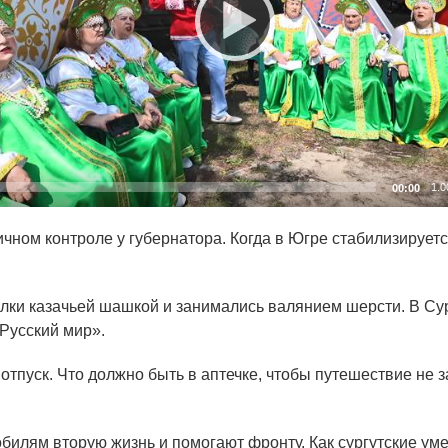
1.0
00:00
ичном контроле у губернатора. Когда в Югре стабилизирует
лки казачьей шашкой и занимались валянием шерсти. В Су
Русский
мир».
отпуск. Что должно быть в аптечке, чтобы путешествие не 
билям вторую жизнь и помогают фронту. Как сургутские у