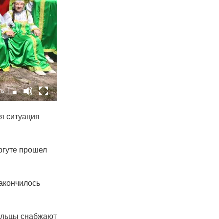
0x
ся ситуация
ргуте прошел
закончилось
мельцы снабжают