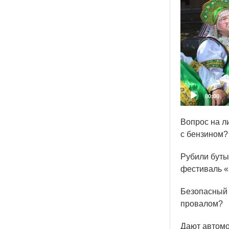
00:00
Вопрос на л
с бензином?
Рубили буты
фестиваль
«
Безопасный 
провалом?
Дают автомо