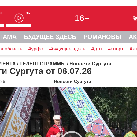
С1
86
16+
ЛАМА
БУДУЩЕЕ ЗДЕСЬ
РОМАНОВЫ
АК
я область
#урфо
#будущее здесь
#дтп
#спорт
#ж
ЛЕНТА
/
ТЕЛЕПРОГРАММЫ
/
Новости Сургута
и Сургута от 06.07.26
026
Новости Сургута