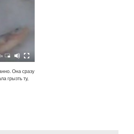
0x
нно. Она сразу
а грызть ту,