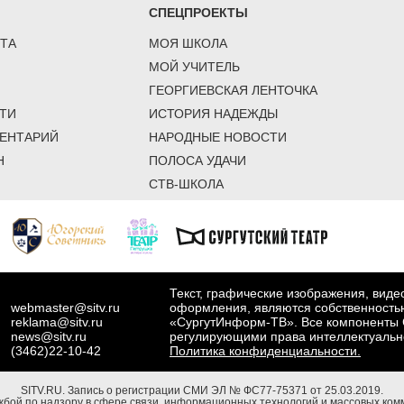
СПЕЦПРОЕКТЫ
ТА
МОЯ ШКОЛА
МОЙ УЧИТЕЛЬ
ГЕОРГИЕВСКАЯ ЛЕНТОЧКА
ТИ
ИСТОРИЯ НАДЕЖДЫ
ЕНТАРИЙ
НАРОДНЫЕ НОВОСТИ
Н
ПОЛОСА УДАЧИ
СТВ-ШКОЛА
Текст, графические изображения, вид
webmaster@sitv.ru
оформления, являются собственность
reklama@sitv.ru
«СургутИнформ-ТВ». Все компоненты 
news@sitv.ru
регулирующими права интеллектуальн
(3462)22-10-42
Политика конфиденциальности.
SITV.RU.
Запись о регистрации СМИ ЭЛ № ФС77-75371 от 25.03.2019.
бой по надзору в сфере связи, информационных технологий и массовых комм