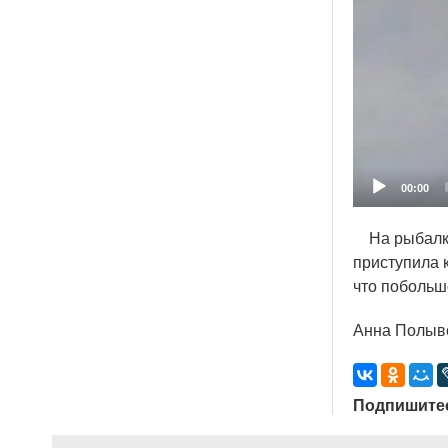
00:00
На рыбалке 
приступила 
что побольш
Анна Полыв
Подпишитес