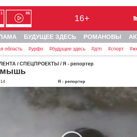
С1
86
16+
ЛАМА
БУДУЩЕЕ ЗДЕСЬ
РОМАНОВЫ
АК
я область
#урфо
#будущее здесь
#дтп
#спорт
#ж
ЛЕНТА
/
СПЕЦПРОЕКТЫ
/
Я - репортер
 мышь
014
Я - репортер