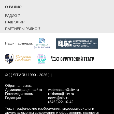
О РАДИО
РАДИО 7
НАШ ЭФИР
ПАРТНЕРЫ РАДИО 7
Наши партнеры:
© [ ( SITV.RU 1990 - 2026 ) ]
Обратная связь:
Администрация сайта
webmaster@sitv.ru
Рекламодателям
reklama@sitv.ru
Редакция
news@sitv.ru
(3462)22-10-42
Текст, графические изображения, видеоматериалы и
другие элементы содержания и оформления, являются