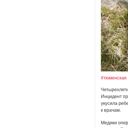
#тюменская 
Четырехлетн
Инцидент пр
укусила ребе
к врачам.
Медики опер