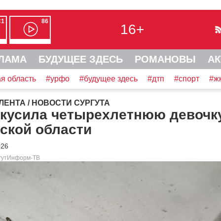
С1
86
16+
ЛАМА
БУДУЩЕЕ ЗДЕСЬ
РОМАНОВЫ
АК
я область
#урфо
#будущее здесь
#дтп
#спорт
#ж
ЛЕНТА
/
НОВОСТИ СУРГУТА
укусила четырехлетнюю девочк
ской области
026
ргутИнформ-ТВ