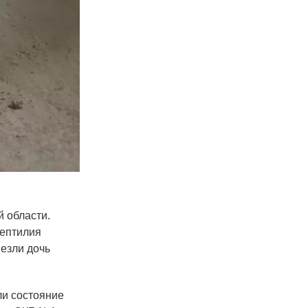
й области.
рептилия
везли дочь
ли состояние