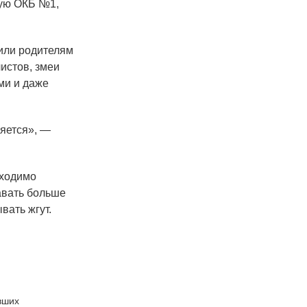
кую ОКБ №1,
или родителям
истов, змеи
ами и даже
няется», —
бходимо
авать больше
вать жгут.
вших