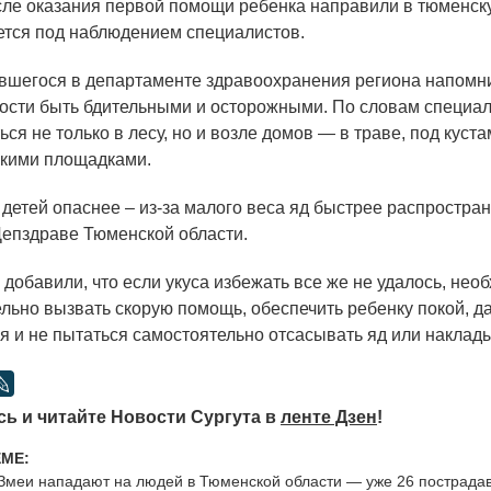
сле оказания первой помощи ребенка направили в тюменс
ается под наблюдением специалистов.
вшегося в департаменте здравоохранения региона напомн
ости быть бдительными и осторожными. По словам специал
ься не только в лесу, но и возле домов — в траве, под куст
скими площадками.
 детей опаснее – из-за малого веса яд быстрее распростра
Депздраве Тюменской области.
 добавили, что если укуса избежать все же не удалось, нео
льно вызвать скорую помощь, обеспечить ребенку покой, д
ья и не пытаться самостоятельно отсасывать яд или наклады
ь и читайте Новости Сургута в
ленте Дзен
!
ЕМЕ:
Змеи нападают на людей в Тюменской области — уже 26 пострада