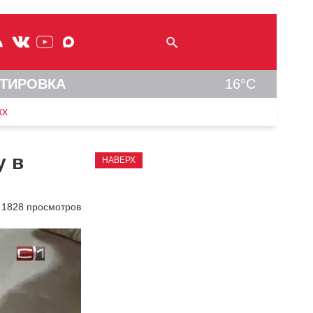
ТИРОВКА
16°C
кх
у в
НАВЕРХ
1828 просмотров