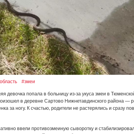
область
#змеи
яя девочка попала в больницу из-за укуса змеи в Тюменско
оизошел в деревне Сартово Нижнетавдинского района — 
нка за ногу. К счастью, родители не растерялись и сразу по
ативно ввели противозмеиную сыворотку и стабилизирова