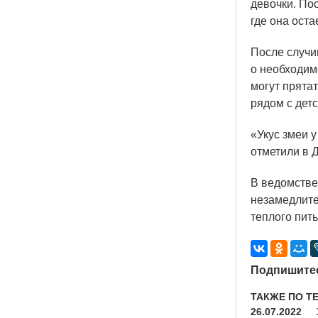
девочки. По
где она ост
После случи
о необходим
могут прятат
рядом с дет
«Укус
змеи у
отметили в 
В ведомстве
незамедлите
теплого пит
Подпишитес
ТАКЖЕ ПО Т
26.07.2022