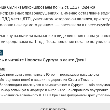
ица были квалифицированы по ч.2 ст. 12.27 Кодекса
истративных правонарушениях, а именно оставление води
 ПДД места ДТП, участником которого он являлся, при отсу
головно наказуемого деяния», — рассказали в пресс-служб
рчанину назначили наказание в виде лишения права управ
ми средствами на 1 год. Постановление пока не вступило в
ь и читайте Новости Сургута в
ленте Дзен
!
ЕМЕ:
Две иномарки столкнулись в Югре — пострадала пассажирка
Мотоциклист погиб в аварии по дороге из Югры в Тюмень
Велосипедист столкнулся с самокатчиком в Сургуте — оба получил
Пожар вспыхнул в квартире в Югре из-за неисправного пауэрбанка
Виновник смертельного ДТП в Югре стал фигурантом трех уголовн
СПЕЦПРОЕКТЫ