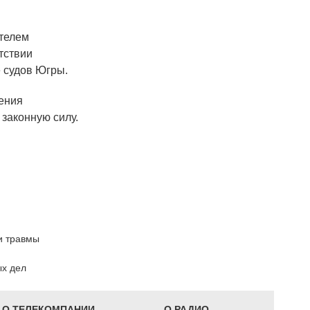
телем
тствии
е судов Югры.
ления
 законную силу.
и травмы
ых дел
О ТЕЛЕКОМПАНИИ
О РАДИО