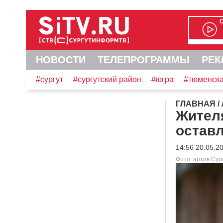
НОВОСТИ
ТЕЛЕПРОГРАММЫ
РЕК
#сургут
#сургутский район
#югра
#тюменска
ГЛАВНАЯ
/
Жител
остав
14:56 20.05.2
Фото: архив Су