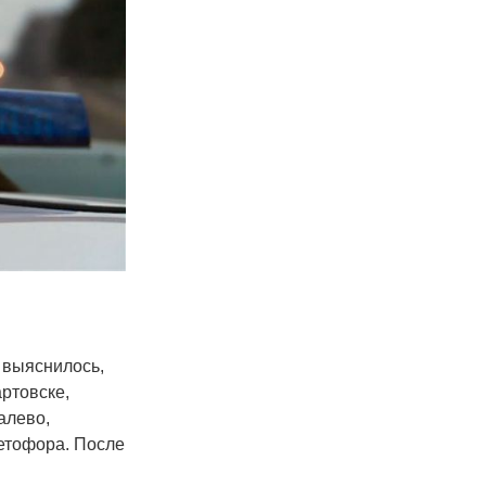
 выяснилось,
ртовске,
алево,
ветофора. После