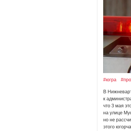
#югра
#пр
В Нижневарт
к администр
что 3 мая эт
на улице Му
но не рассч
этого югорч