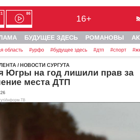
С1
86
16+
ЛАМА
БУДУЩЕЕ ЗДЕСЬ
РОМАНОВЫ
АК
я область
#урфо
#будущее здесь
#дтп
#спорт
#ж
ЛЕНТА
/
НОВОСТИ СУРГУТА
я Югры на год лишили прав за
ление места ДТП
026
ргутИнформ-ТВ