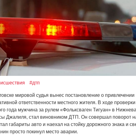
оисшествия
#дтп
овске мировой судья вынес постановление о привлечении
ативной ответственности местного жителя. В ходе проверки
ого года мужчина за рулем
«Фольксваген
Тигуан» в Нижнева
сы Джалиля, стал виновником ДТП. Он совершал поворот н
итал габариты авто и наехал на стойку дорожного знака и с
анин просто покинул место аварии.