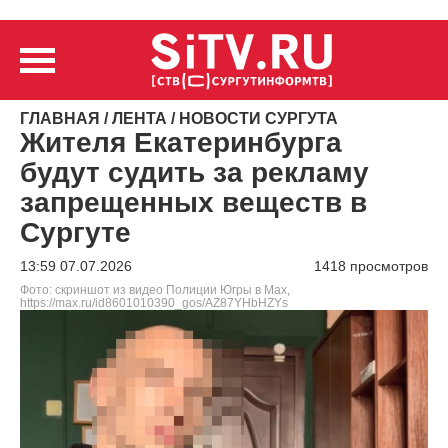
ГЛАВНАЯ
/
ЛЕНТА
/
НОВОСТИ СУРГУТА
Жителя Екатеринбурга
будут судить за рекламу
запрещенных веществ в
Сургуте
13:59 07.07.2026
1418 просмотров
Фото: скриншот из видео Полиции Югры в Max,
https://max.ru/id8601010390_gos/AZ87YHbHZYs