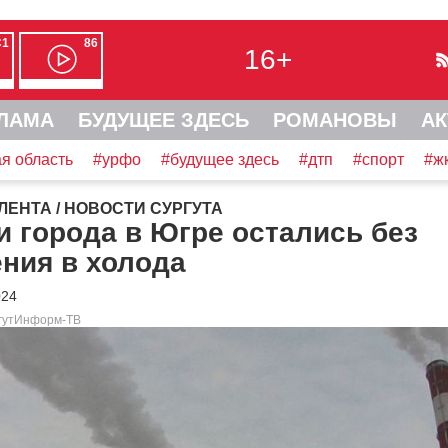
С1
86
16+
ЛАМА
БУДУЩЕЕ ЗДЕСЬ
РОМАНОВЫ
АК
я область
#урфо
#будущее здесь
#дтп
#спорт
#ж
ЛЕНТА
/
НОВОСТИ СУРГУТА
 города в Югре остались без
ния в холода
024
ргутИнформ-ТВ