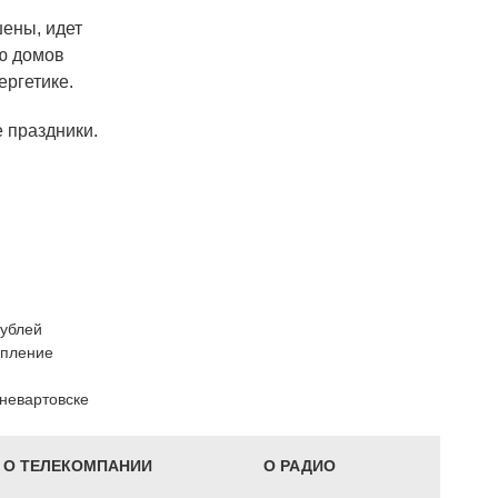
ены, идет
ю домов
ергетике.
 праздники.
рублей
опление
невартовске
О ТЕЛЕКОМПАНИИ
О РАДИО