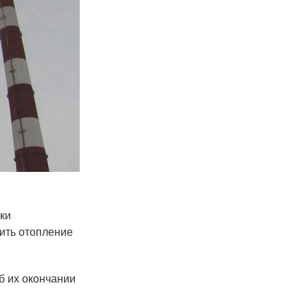
ки
чить отопление
б их окончании