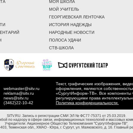
ТА
МОЯ ШКОЛА
МОЙ УЧИТЕЛЬ
ГЕОРГИЕВСКАЯ ЛЕНТОЧКА
ТИ
ИСТОРИЯ НАДЕЖДЫ
ЕНТАРИЙ
НАРОДНЫЕ НОВОСТИ
Н
ПОЛОСА УДАЧИ
СТВ-ШКОЛА
Текст, графические изображения, вид
webmaster@sitv.ru
оформления, являются собственность
reklama@sitv.ru
«СургутИнформ-ТВ». Все компоненты 
news@sitv.ru
регулирующими права интеллектуальн
(3462)22-10-42
Политика конфиденциальности.
SITV.RU.
Запись о регистрации СМИ ЭЛ № ФС77-75371 от 25.03.2019.
бой по надзору в сфере связи, информационных технологий и массовых комм
Учредители: Акционерное Общество Телекомпания "СургутИнформ-ТВ".
03, Тюменская обл., ХМАО - Югра, г. Сургут, ул. Маяковского, д. 16. Главный р