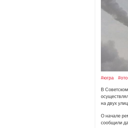
#югра
#от
В Советском
осуществлял
на двух ули
О начале ре
сообщили да