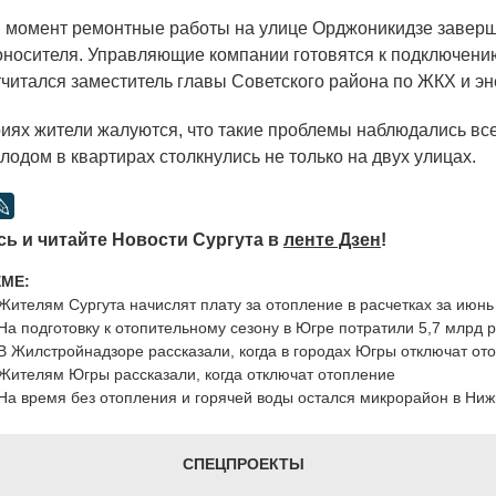
 момент ремонтные работы на улице Орджоникидзе заверш
оносителя. Управляющие компании готовятся к подключени
тчитался заместитель главы Советского района по ЖКХ и эн
иях жители жалуются, что такие проблемы наблюдались все
лодом в квартирах столкнулись не только на двух улицах.
ь и читайте Новости Сургута в
ленте Дзен
!
ЕМЕ:
Жителям Сургута начислят плату за отопление в расчетках за июнь
На подготовку к отопительному сезону в Югре потратили 5,7 млрд 
В Жилстройнадзоре рассказали, когда в городах Югры отключат от
Жителям Югры рассказали, когда отключат отопление
На время без отопления и горячей воды остался микрорайон в Ниж
СПЕЦПРОЕКТЫ