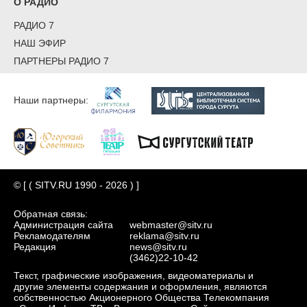
О РАДИО
РАДИО 7
НАШ ЭФИР
ПАРТНЕРЫ РАДИО 7
Наши партнеры:
© [ ( SITV.RU 1990 - 2026 ) ]
Обратная связь:
Администрация сайта
webmaster@sitv.ru
Рекламодателям
reklama@sitv.ru
Редакция
news@sitv.ru
(3462)22-10-42
Текст, графические изображения, видеоматериалы и
другие элементы содержания и оформления, являются
собственностью Акционерного Общества Телекомпания