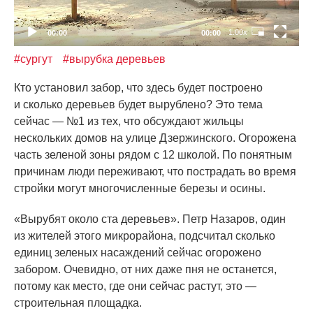
1.00x
00:00
00:00
#сургут
#вырубка деревьев
Кто установил забор, что здесь будет построено
и сколько деревьев будет вырублено? Это тема
сейчас — №1 из тех, что обсуждают жильцы
нескольких домов на улице Дзержинского. Огорожена
часть зеленой зоны рядом с 12 школой. По понятным
причинам люди переживают, что пострадать во время
стройки могут многочисленные березы и осины.
«Вырубят
около ста деревьев». Петр Назаров, один
из жителей этого микрорайона, подсчитал сколько
единиц зеленых насаждений сейчас огорожено
забором. Очевидно, от них даже пня не останется,
потому как место, где они сейчас растут, это —
строительная площадка.