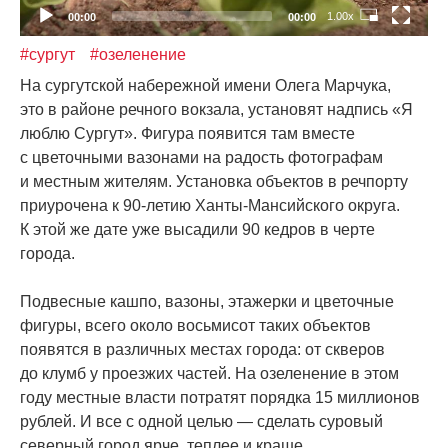
1.00x
00:00
00:00
#сургут
#озеленение
На сургутской набережной имени Олега Марчука,
это в районе речного вокзала, установят надпись
«Я
люблю Сургут». Фигура появится там вместе
с цветочными вазонами на радость фотографам
и местным жителям. Установка объектов в речпорту
приурочена к 90-летию Ханты-Мансийского округа.
К этой же дате уже высадили 90 кедров в черте
города.
Подвесные кашпо, вазоны, этажерки и цветочные
фигуры, всего около восьмисот таких объектов
появятся в различных местах города: от скверов
до клумб у проезжих частей. На озеленение в этом
году местные власти потратят порядка 15 миллионов
рублей. И все с одной целью — сделать суровый
северный город ярче, теплее и краше.