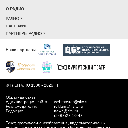
О РАДИО
РАДИО 7
НАШ ЭФИР
ПАРТНЕРЫ РАДИО 7
Наши партнеры:
© [ ( SITV.RU 1990 - 2026 ) ]
Обратная связь:
Администрация сайта
webmaster@sitv.ru
Рекламодателям
reklama@sitv.ru
Редакция
news@sitv.ru
(3462)22-10-42
Текст, графические изображения, видеоматериалы и
другие элементы содержания и оформления, являются