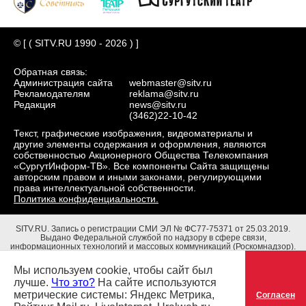
© [ ( SITV.RU 1990 - 2026 ) ]
Обратная связь:
Администрация сайта
webmaster@sitv.ru
Рекламодателям
reklama@sitv.ru
Редакция
news@sitv.ru
(3462)22-10-42
Текст, графические изображения, видеоматериалы и
другие элементы содержания и оформления, являются
собственностью Акционерного Общества Телекомпания
«СургутИнформ-ТВ». Все компоненты Сайта защищены
авторским правом и иными законами, регулирующими
права интеллектуальной собственности.
Политика конфиденциальности.
SITV.RU.
Запись о регистрации СМИ ЭЛ № ФС77-75371 от 25.03.2019.
Выдано Федеральной службой по надзору в сфере связи,
информационных технологий и массовых коммуникаций (Роскомнадзор).
Учредители: Акционерное Общество Телекомпания "СургутИнформ-ТВ".
Адрес редакции: 628403, Тюменская обл., ХМАО - Югра, г. Сургут, ул.
Мы используем cookie, чтобы сайт был
Маяковского, д. 16. Главный редактор: Чубенко В.Л.
лучше.
Что это?
На сайте используются
метрические системы: Яндекс Метрика,
Согласен