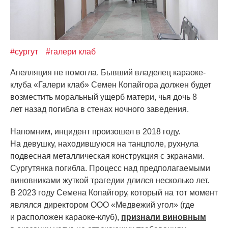
#сургут
#галери клаб
Апелляция не помогла. Бывший владелец караоке-
клуба
«Галери
клаб» Семен Копайгора должен будет
возместить моральный ущерб матери, чья дочь 8
лет назад погибла в стенах ночного заведения.
Напомним, инцидент произошел в 2018 году.
На девушку, находившуюся на танцполе, рухнула
подвесная металлическая конструкция с экранами.
Сургутянка погибла. Процесс над предполагаемыми
виновниками жуткой трагедии длился несколько лет.
В 2023 году Семена Копайгору, который на тот момент
являлся директором ООО
«Медвежий
угол»
(где
и расположен караоке-клуб),
признали виновным