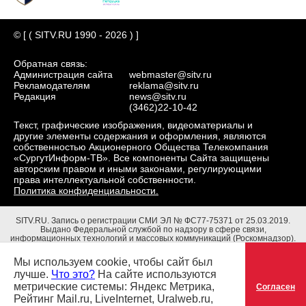
© [ ( SITV.RU 1990 - 2026 ) ]
Обратная связь:
Администрация сайта
webmaster@sitv.ru
Рекламодателям
reklama@sitv.ru
Редакция
news@sitv.ru
(3462)22-10-42
Текст, графические изображения, видеоматериалы и
другие элементы содержания и оформления, являются
собственностью Акционерного Общества Телекомпания
«СургутИнформ-ТВ». Все компоненты Сайта защищены
авторским правом и иными законами, регулирующими
права интеллектуальной собственности.
Политика конфиденциальности.
SITV.RU.
Запись о регистрации СМИ ЭЛ № ФС77-75371 от 25.03.2019.
Выдано Федеральной службой по надзору в сфере связи,
информационных технологий и массовых коммуникаций (Роскомнадзор).
Учредители: Акционерное Общество Телекомпания "СургутИнформ-ТВ".
Адрес редакции: 628403, Тюменская обл., ХМАО - Югра, г. Сургут, ул.
Мы используем cookie, чтобы сайт был
Маяковского, д. 16. Главный редактор: Чубенко В.Л.
лучше.
Что это?
На сайте используются
метрические системы: Яндекс Метрика,
Согласен
Рейтинг Mail.ru, LiveInternet, Uralweb.ru,