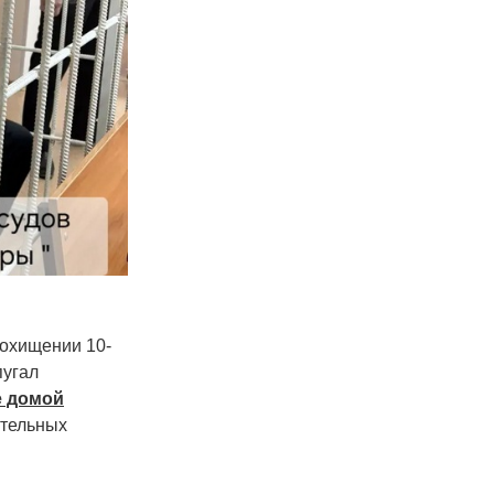
похищении 10-
пугал
е домой
ительных