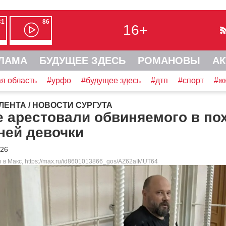
С1
86
16+
ЛАМА
БУДУЩЕЕ ЗДЕСЬ
РОМАНОВЫ
АК
я область
#урфо
#будущее здесь
#дтп
#спорт
#ж
ЛЕНТА
/
НОВОСТИ СУРГУТА
е арестовали обвиняемого в п
ней девочки
026
 в Макс, https://max.ru/id8601013866_gos/AZ62aIMUT64