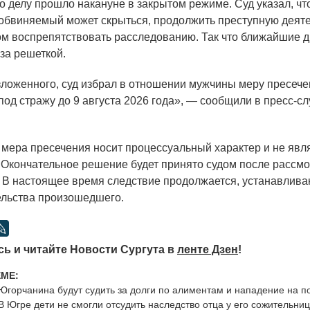
о делу прошло накануне в закрытом режиме. Суд указал, чт
 обвиняемый может скрыться, продолжить преступную деят
м воспрепятствовать расследованию. Так что ближайшие 
за решеткой.
ложенного, суд избрал в отношении мужчины меру пресече
под стражу до 9 августа 2026 года», — сообщили в пресс-с
 мера пресечения носит процессуальный характер и не явл
 Окончательное решение будет принято судом после рассм
. В настоящее время следствие продолжается, устанавлив
ельства произошедшего.
ь и читайте Новости Сургута в
ленте Дзен
!
ЕМЕ:
Югорчанина будут судить за долги по алиментам и нападение на п
В Югре дети не смогли отсудить наследство отца у его сожительни