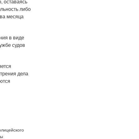
о, оставаясь
ельность либо
два месяца
ния в виде
лужбе судов
яется
отрения дела
аются
олицейского
цы