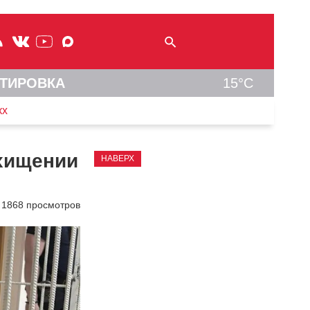
ТИРОВКА
15°C
кх
охищении
НАВЕРХ
1868 просмотров