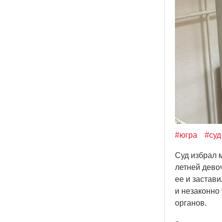
#югра
#суд
Суд избрал 
летней дево
ее и застав
и незаконно
органов.