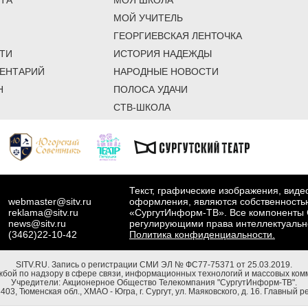
ТА
МОЯ ШКОЛА
МОЙ УЧИТЕЛЬ
ГЕОРГИЕВСКАЯ ЛЕНТОЧКА
ТИ
ИСТОРИЯ НАДЕЖДЫ
ЕНТАРИЙ
НАРОДНЫЕ НОВОСТИ
Н
ПОЛОСА УДАЧИ
СТВ-ШКОЛА
Текст, графические изображения, вид
webmaster@sitv.ru
оформления, являются собственность
reklama@sitv.ru
«СургутИнформ-ТВ». Все компоненты 
news@sitv.ru
регулирующими права интеллектуальн
(3462)22-10-42
Политика конфиденциальности.
SITV.RU.
Запись о регистрации СМИ ЭЛ № ФС77-75371 от 25.03.2019.
бой по надзору в сфере связи, информационных технологий и массовых комм
Учредители: Акционерное Общество Телекомпания "СургутИнформ-ТВ".
03, Тюменская обл., ХМАО - Югра, г. Сургут, ул. Маяковского, д. 16. Главный р