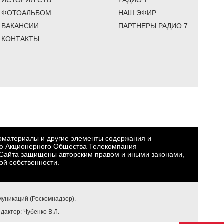
ИСТОРИЯ СТВ
РАДИО 7
ФОТОАЛЬБОМ
НАШ ЭФИР
ВАКАНСИИ
ПАРТНЕРЫ РАДИО 7
КОНТАКТЫ
еоматериалы и другие элементы содержания и
ю Акционерного Общества Телекомпания
Сайта защищены авторским правом и иными законами,
ой собственности.
уникаций (Роскомнадзор).
едактор: Чубенко В.Л.