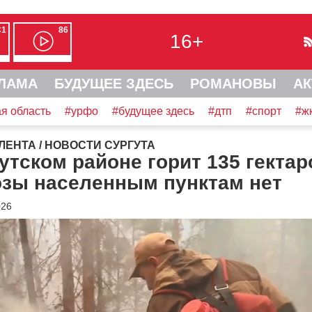
С1
86
16+
ЛАМА
БУДУЩЕЕ ЗДЕСЬ
РОМАНОВЫ
АК
я область
#урфо
#будущее здесь
#дтп
#спорт
#ж
ЛЕНТА
/
НОВОСТИ СУРГУТА
утском районе горит 135 гектар
озы населенным пунктам нет
026