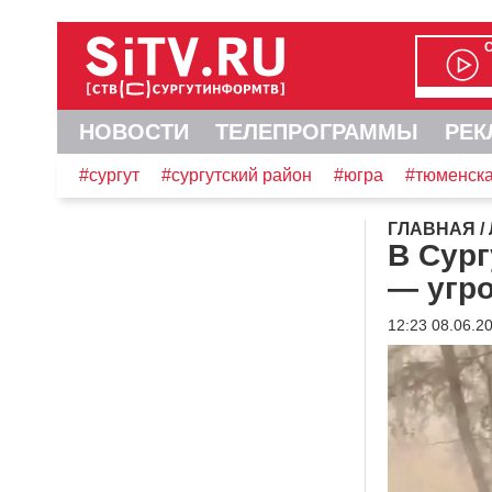
НОВОСТИ
ТЕЛЕПРОГРАММЫ
РЕК
#сургут
#сургутский район
#югра
#тюменска
ГЛАВНАЯ
/
В Сург
— угр
12:23 08.06.2
Видеоплеер