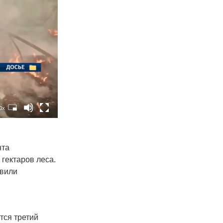
0x
нта
 гектаров леса.
авили
тся третий