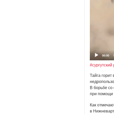
00:00
#сургутский
Тайга горит
недропользо
В борьбе со
при помощи 
Как отмечаю
в Нижневарт