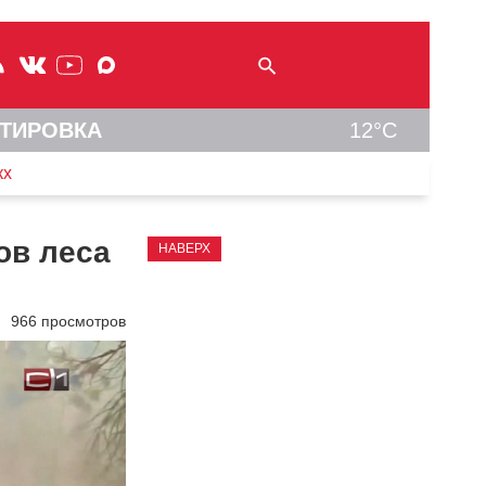
ТИРОВКА
12°C
кх
ов леса
НАВЕРХ
966 просмотров