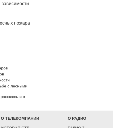
в зависимости
лесных пожара
аров
ов
ности
рьбе с лесными
рассказали в
О ТЕЛЕКОМПАНИИ
О РАДИО