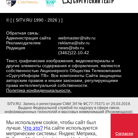
© [ ( SITV.RU 1990 - 2026 ) ]
Обратная связь:
Администрация сайта
webmaster@sitv.ru
Рекламодателям
reklama@sitv.ru
Редакция
news@sitv.ru
(3462)22-10-42
Текст, графические изображения, видеоматериалы и
другие элементы содержания и оформления, являются
собственностью Акционерного Общества Телекомпания
«СургутИнформ-ТВ». Все компоненты Сайта защищены
авторским правом и иными законами, регулирующими
права интеллектуальной собственности.
Политика конфиденциальности.
SITV.RU.
Запись о регистрации СМИ ЭЛ № ФС77-75371 от 25.03.2019.
Выдано Федеральной службой по надзору в сфере связи,
информационных технологий и массовых коммуникаций (Роскомнадзор).
Учредители: Акционерное Общество Телекомпания "СургутИнформ-ТВ".
Адрес редакции: 628403, Тюменская обл., ХМАО - Югра, г. Сургут, ул.
Мы используем cookie, чтобы сайт был
Маяковского, д. 16. Главный редактор: Чубенко В.Л.
лучше.
Что это?
На сайте используются
метрические системы: Яндекс Метрика,
Согласен