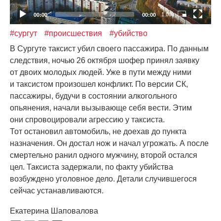
1.00x
00:00
00:00
#сургут
#происшествия
#убийство
В Сургуте таксист убил своего пассажира. По данным
следствия, ночью 26 октября шофер принял заявку
от двоих молодых людей. Уже в пути между ними
и таксистом произошел конфликт. По версии СК,
пассажиры, будучи в состоянии алкогольного
опьянения, начали вызывающе себя вести. Этим
они спровоцировали агрессию у таксиста.
Тот остановил автомобиль, не доехав до пункта
назначения. Он достал нож и начал угрожать. А после
смертельно ранил одного мужчину, второй остался
цел. Таксиста задержали, по факту убийства
возбуждено уголовное дело. Детали случившегося
сейчас устанавливаются.
Екатерина Шаповалова