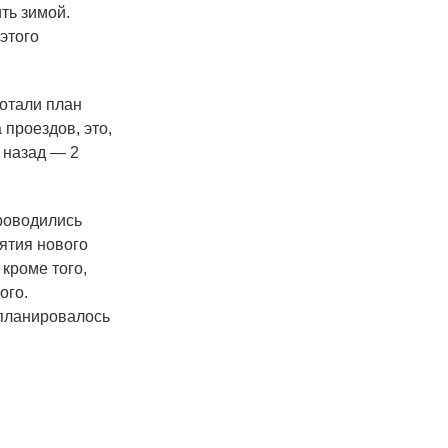
ть зимой.
этого
ботали план
проездов, это,
 назад — 2
роводились
ятия нового
кроме того,
ого.
 планировалось