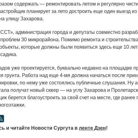
азом содержать — ремонтировать летом и регулярно чисти
застройщик планирует за лето достроить еще один выезд из 
на улицу Захарова.
«ССТ
», администрация города и депутаты совместно разра
проблем 30 микрорайона. Помимо ремонта и строительства 
цобъекты, которые должны были появиться здесь еще 10 лет
 садика.
адов уже проектируется, буквально недавно на площадке п
я грунта. Работа над еще 4-мя должна начаться после прин
нировки, по нему уже состоялись публичные слушания. Ну а 
тала получат новый сквер — на углу Захарова и Пролетарск
ик берется благоустроить за свой счет на месте, где ранее
ногоэтажки.
ь и читайте Новости Сургута в
ленте Дзен
!