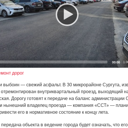
1.0
00:00
емонт дорог
и выбоин — свежий асфальт. В 30 микрорайоне Сургута, из
, отремонтирован внутриквартальный проезд, выходящий н
ская. Дорогу готовят к передаче на баланс администрации С
и нынешний владелец проезда — компания
«ССТ
» — план
ривести его в нормативное состояние к концу лета.
передача объекта в ведение города будет означать, что его