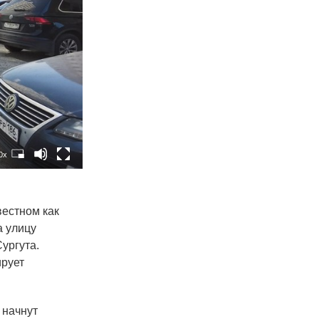
0x
вестном как
а улицу
ургута.
ирует
 начнут