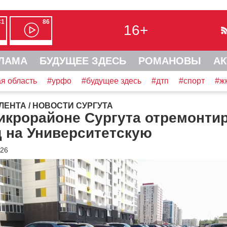
С1
86
16+
ЛАМА
БУДУЩЕЕ ЗДЕСЬ
РОМАНОВЫ
АК
я область
#урфо
#будущее здесь
#дтп
#спорт
#ж
ЛЕНТА
/
НОВОСТИ СУРГУТА
икрорайоне Сургута отремонти
 на Университетскую
026