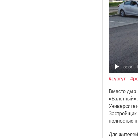
00:00
#сургут
#р
Вместо дыр 
«Взлетный
»
Университет
Застройщик 
полностью п
Для жителей 