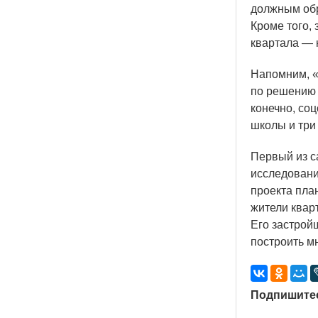
должным обр
Кроме того, 
квартала — 
Напомним,
по решению 
конечно, со
школы и три
Первый из с
исследовани
проекта пла
жители квар
Его застройщ
построить м
Подпишитес