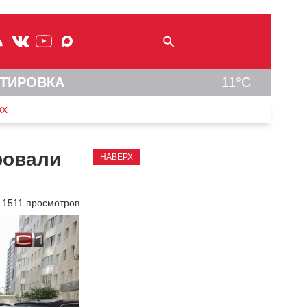
ТИРОВКА
11°C
кх
ровали
НАВЕРХ
1511 просмотров