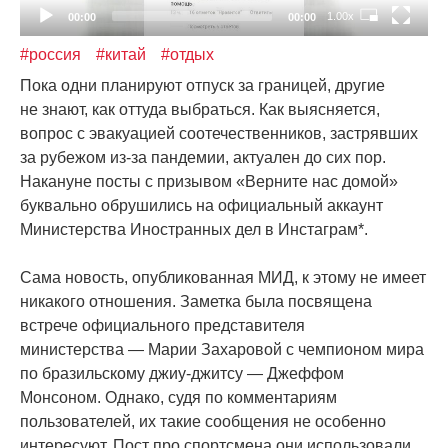
1.00x
00:00
00:00
#россия
#китай
#отдых
Пока одни планируют отпуск за границей, другие
не знают, как оттуда выбраться. Как выясняется,
вопрос с эвакуацией соотечественников, застрявших
за рубежом из-за пандемии, актуален до сих пор.
Накануне посты с призывом
«Верните
нас домой»
буквально обрушились на официальный аккаунт
Министерства Иностранных дел в Инстаграм*.
Сама новость, опубликованная МИД, к этому не имеет
никакого отношения. Заметка была посвящена
встрече официального представителя
министерства — Марии Захаровой с чемпионом мира
по бразильскому джиу-джитсу — Джеффом
Монсоном. Однако, судя по комментариям
пользователей, их такие сообщения не особенно
интересуют. Пост про спортсмена они использовали