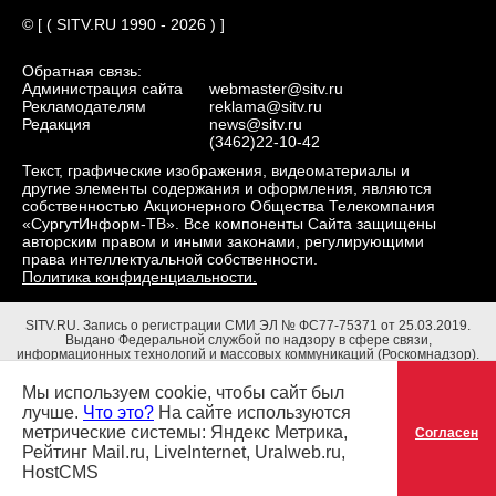
© [ ( SITV.RU 1990 - 2026 ) ]
Обратная связь:
Администрация сайта
webmaster@sitv.ru
Рекламодателям
reklama@sitv.ru
Редакция
news@sitv.ru
(3462)22-10-42
Текст, графические изображения, видеоматериалы и
другие элементы содержания и оформления, являются
собственностью Акционерного Общества Телекомпания
«СургутИнформ-ТВ». Все компоненты Сайта защищены
авторским правом и иными законами, регулирующими
права интеллектуальной собственности.
Политика конфиденциальности.
SITV.RU.
Запись о регистрации СМИ ЭЛ № ФС77-75371 от 25.03.2019.
Выдано Федеральной службой по надзору в сфере связи,
информационных технологий и массовых коммуникаций (Роскомнадзор).
Учредители: Акционерное Общество Телекомпания "СургутИнформ-ТВ".
Адрес редакции: 628403, Тюменская обл., ХМАО - Югра, г. Сургут, ул.
Мы используем cookie, чтобы сайт был
Маяковского, д. 16. Главный редактор: Чубенко В.Л.
лучше.
Что это?
На сайте используются
метрические системы: Яндекс Метрика,
Согласен
Рейтинг Mail.ru, LiveInternet, Uralweb.ru,
HostCMS