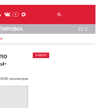
ТИРОВКА
11°C
кх
по
НАВЕРХ
ы-
6045 просмотров