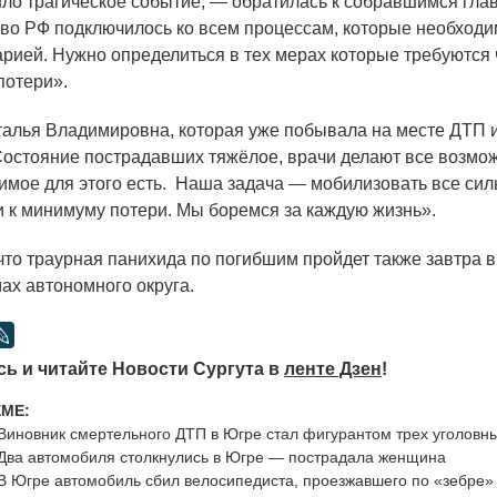
ло трагическое событие, — обратилась к собравшимся глав
во РФ подключилось ко всем процессам, которые необходи
варией. Нужно определиться в тех мерах которые требуются
потери».
ья Владимировна, которая уже побывала на месте ДТП и
остояние пострадавших тяжёлое, врачи делают все возмо
имое для этого есть. Наша задача — мобилизовать все сил
и к минимуму потери. Мы боремся за каждую жизнь».
 траурная панихида по погибшим пройдет также завтра в
мах автономного округа.
ь и читайте Новости Сургута в
ленте Дзен
!
ЕМЕ:
Виновник смертельного ДТП в Югре стал фигурантом трех уголовн
Два автомобиля столкнулись в Югре — пострадала женщина
В Югре автомобиль сбил велосипедиста, проезжавшего по «зебре»