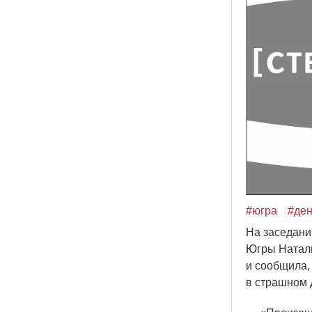
#югра
#ден
На заседани
Югры Наталь
и сообщила, 
в страшном 