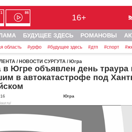
С1
86
16+
ЛАМА
БУДУЩЕЕ ЗДЕСЬ
РОМАНОВЫ
АК
я область
#урфо
#будущее здесь
#дтп
#спорт
#ж
ЛЕНТА
/
НОВОСТИ СУРГУТА
/
Югра
 в Югре объявлен день траура 
им в автокатастрофе под Хант
йском
016
Югра
iaur.ru/