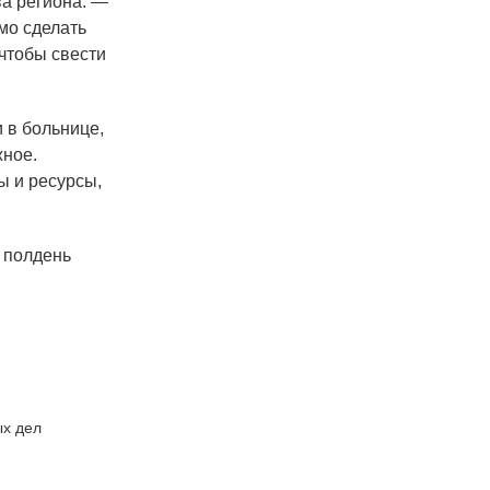
а региона. —
мо сделать
 чтобы свести
 в больнице,
жное.
ы и ресурсы,
 полдень
ых дел