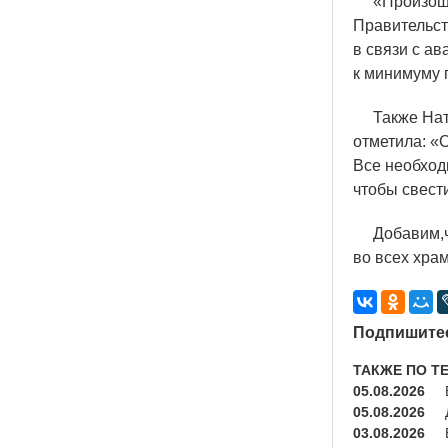
«
Произош
Правительст
в связи с а
к минимуму 
Также Натал
отметила:
«
С
Все необход
чтобы свест
Добавим,что
во всех хра
Подпишитес
ТАКЖЕ ПО Т
05.08.2026
05.08.2026
03.08.2026