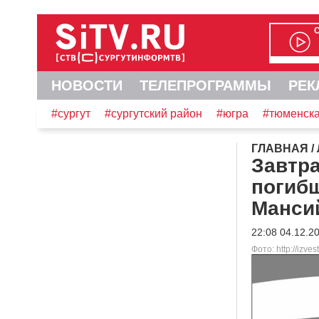
НОВОСТИ
ТЕЛЕПРОГРАММЫ
РЕК
#сургут
#сургутский район
#югра
#тюменска
ГЛАВНАЯ
/
Завтра
погибш
Манси
22:08 04.12.2
Фото: http://izvest