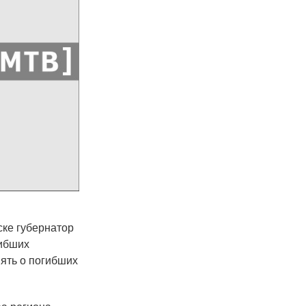
ске губернатор
ибших
мять о погибших