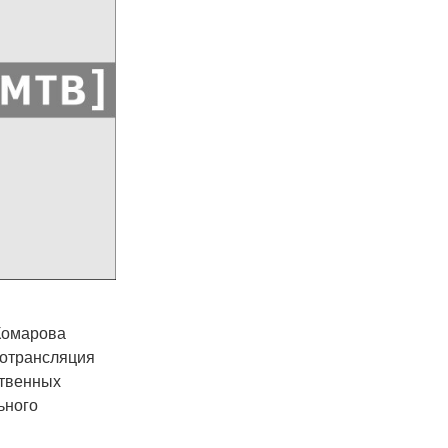
 Комарова
еотрансляция
ственных
ьного