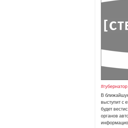
#губернатор
В ближайшую
выступит с 
будет вести
органов авто
информацио