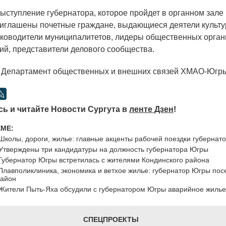
тупление губернатора, которое пройдет в органном зале
риглашены почетные граждане, выдающиеся деятели культур
уководители муниципалитетов, лидеры общественных орган
ий, представители делового сообщества.
Департамент общественных и внешних связей ХМАО-Югр
ь и читайте Новости Сургута в
ленте Дзен
!
ЕМЕ:
Школы, дороги, жилье: главные акценты рабочей поездки губернат
Утверждены три кандидатуры на должность губернатора Югры
Губернатор Югры встретилась с жителями Кондинского района
Плавполиклиника, экономика и ветхое жилье: губернатор Югры пос
район
Жители Пыть-Яха обсудили с губернатором Югры аварийное жилье
СПЕЦПРОЕКТЫ