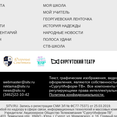
ТА
МОЯ ШКОЛА
МОЙ УЧИТЕЛЬ
ГЕОРГИЕВСКАЯ ЛЕНТОЧКА
ТИ
ИСТОРИЯ НАДЕЖДЫ
ЕНТАРИЙ
НАРОДНЫЕ НОВОСТИ
Н
ПОЛОСА УДАЧИ
СТВ-ШКОЛА
Текст, графические изображения, вид
webmaster@sitv.ru
оформления, являются собственность
reklama@sitv.ru
«СургутИнформ-ТВ». Все компоненты 
news@sitv.ru
регулирующими права интеллектуальн
(3462)22-10-42
Политика конфиденциальности.
SITV.RU.
Запись о регистрации СМИ ЭЛ № ФС77-75371 от 25.03.2019.
бой по надзору в сфере связи, информационных технологий и массовых комм
Учредители: Акционерное Общество Телекомпания "СургутИнформ-ТВ".
03, Тюменская обл., ХМАО - Югра, г. Сургут, ул. Маяковского, д. 16. Главный р