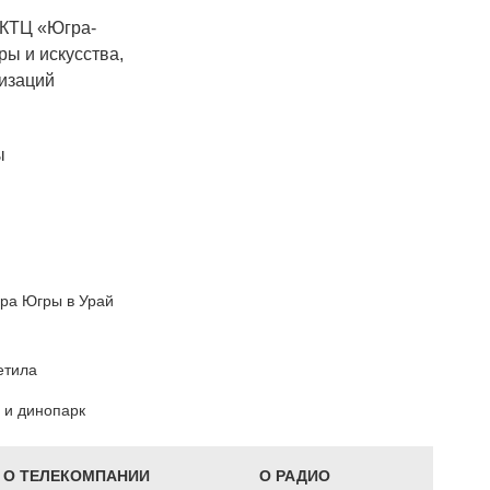
 КТЦ
«
Югра-
ы и искусства,
изаций
ы
ора Югры в Урай
етила
 и динопарк
О ТЕЛЕКОМПАНИИ
О РАДИО