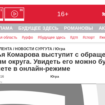
С1
86
16+
ЛАМА
БУДУЩЕЕ ЗДЕСЬ
РОМАНОВЫ
АК
я область
#урфо
#будущее здесь
#дтп
#спорт
#ж
ЛЕНТА
/
НОВОСТИ СУРГУТА
/
Югра
ья Комарова выступит с обращ
м округа. Увидеть его можно б
ете в онлайн-режиме
016
Югра
ru