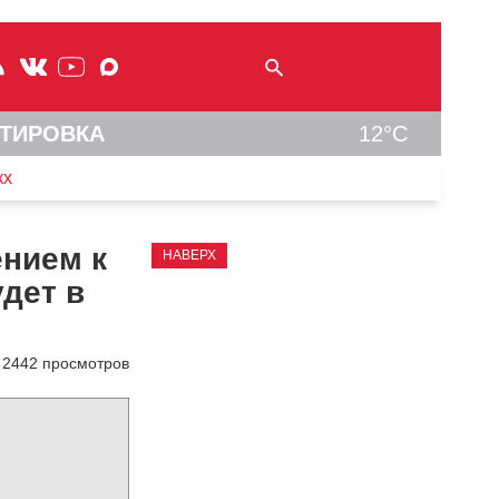
ТИРОВКА
12°C
кх
ением к
НАВЕРХ
удет в
2442 просмотров