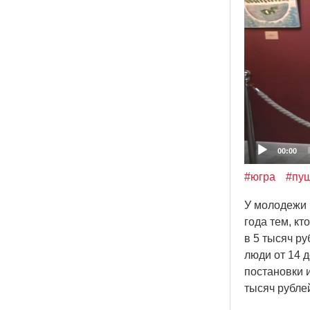
00:00
#югра
#пуш
У молодежи 
года тем, к
в 5 тысяч р
люди от 14 
постановки и
тысяч рубле