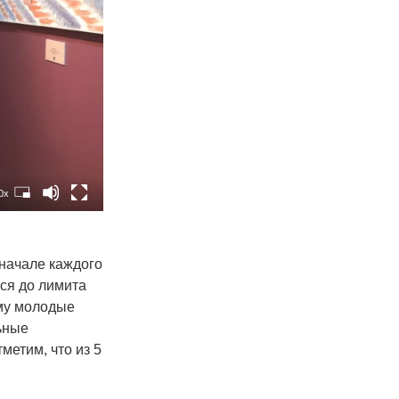
0x
 начале каждого
тся до лимита
ому молодые
льные
метим, что из 5