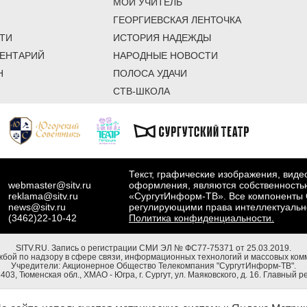
МОЙ УЧИТЕЛЬ
ГЕОРГИЕВСКАЯ ЛЕНТОЧКА
ТИ
ИСТОРИЯ НАДЕЖДЫ
ЕНТАРИЙ
НАРОДНЫЕ НОВОСТИ
Н
ПОЛОСА УДАЧИ
СТВ-ШКОЛА
Текст, графические изображения, вид
webmaster@sitv.ru
оформления, являются собственность
reklama@sitv.ru
«СургутИнформ-ТВ». Все компоненты 
news@sitv.ru
регулирующими права интеллектуальн
(3462)22-10-42
Политика конфиденциальности.
SITV.RU.
Запись о регистрации СМИ ЭЛ № ФС77-75371 от 25.03.2019.
бой по надзору в сфере связи, информационных технологий и массовых комм
Учредители: Акционерное Общество Телекомпания "СургутИнформ-ТВ".
03, Тюменская обл., ХМАО - Югра, г. Сургут, ул. Маяковского, д. 16. Главный р