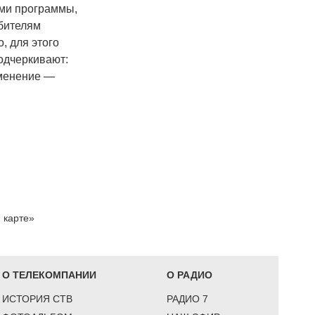
ами программы,
юбителям
, для этого
одчеркивают:
именение —
 карте»
О ТЕЛЕКОМПАНИИ
О РАДИО
ИСТОРИЯ СТВ
РАДИО 7