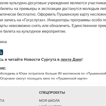
ногие культурно-досуговые учреждения являются участник
т, билеты на премьеры и экспозиции достанутся молодым л
актически бесплатно. Оформить Пушкинскую карту несложно
ая запись на
«Госуслугах
». Инициаторы программы особо п
карты невозможно снять или обналичить. Единственное пр
е билета на культурное мероприятие.
бина
ь и читайте Новости Сургута в
ленте Дзен
!
ЕМЕ:
Молодежь в Югре потратила больше 80 миллионов по «Пушкинской
Югорчане смогут посещать кино по «Пушкинской карте»
СПЕЦПРОЕКТЫ
ТА
МОЯ ШКОЛА