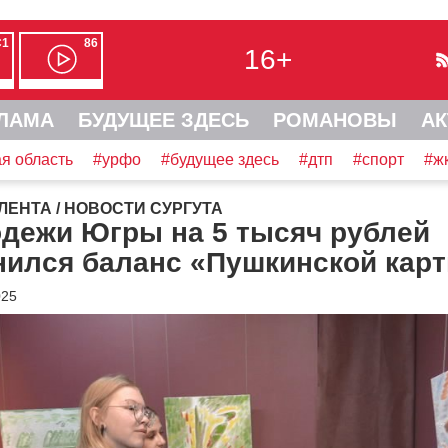
С1
86
16+
ЛАМА
БУДУЩЕЕ ЗДЕСЬ
РОМАНОВЫ
АК
я область
#урфо
#будущее здесь
#дтп
#спорт
#ж
ЛЕНТА
/
НОВОСТИ СУРГУТА
одежи Югры на 5 тысяч рублей
нился баланс «Пушкинской кар
025