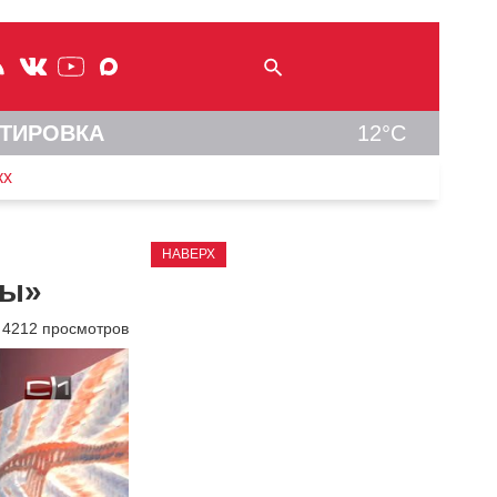
ТИРОВКА
12°C
кх
НАВЕРХ
ты»
4212 просмотров