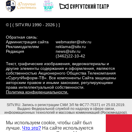
© [ ( SITV.RU 1990 - 2026 ) ]
Обратная связь:
Администрация сайта
webmaster@sitv.ru
Рекламодателям
reklama@sitv.ru
Редакция
news@sitv.ru
(3462)22-10-42
Текст, графические изображения, видеоматериалы и
другие элементы содержания и оформления, являются
собственностью Акционерного Общества Телекомпания
«СургутИнформ-ТВ». Все компоненты Сайта защищены
авторским правом и иными законами, регулирующими
права интеллектуальной собственности.
Политика конфиденциальности.
SITV.RU.
Запись о регистрации СМИ ЭЛ № ФС77-75371 от 25.03.2019.
Выдано Федеральной службой по надзору в сфере связи,
информационных технологий и массовых коммуникаций (Роскомнадзор).
Учредители: Акционерное Общество Телекомпания "СургутИнформ-ТВ".
Адрес редакции: 628403, Тюменская обл., ХМАО - Югра, г. Сургут, ул.
Мы используем cookie, чтобы сайт был
Маяковского, д. 16. Главный редактор: Чубенко В.Л.
лучше.
Что это?
На сайте используются