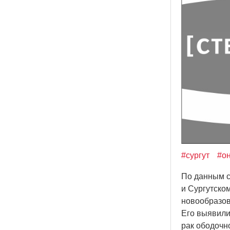
#сургут
#о
По данным с
и Сургутско
новообразов
Его выявили
рак ободочн