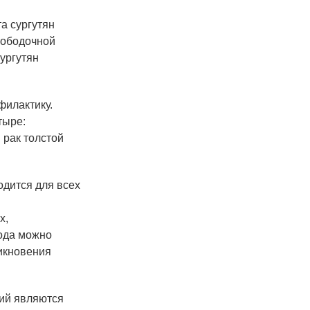
та сургутян
 ободочной
сургутян
филактику.
тыре:
 рак толстой
одится для всех
х,
года можно
никновения
ний являются