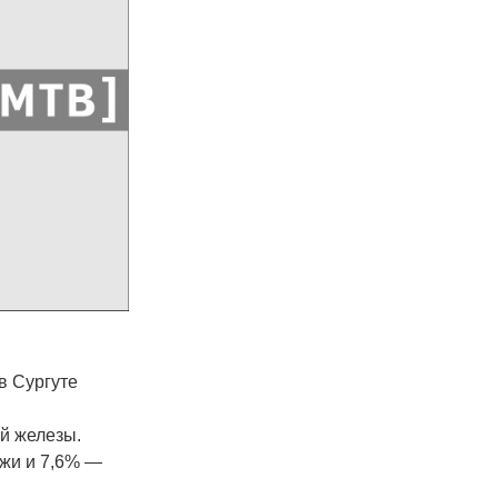
в Сургуте
й железы.
ожи и 7,6% —