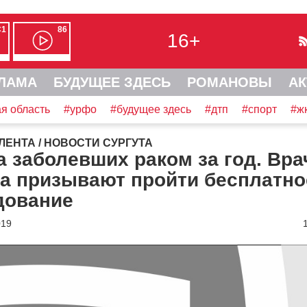
С1
86
16+
ЛАМА
БУДУЩЕЕ ЗДЕСЬ
РОМАНОВЫ
АК
я область
#урфо
#будущее здесь
#дтп
#спорт
#ж
ЛЕНТА
/
НОВОСТИ СУРГУТА
 заболевших раком за год. Вра
та призывают пройти бесплатно
дование
019