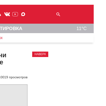
ТИРОВКА
11°C
кх
чи
НАВЕРХ
е
10019 просмотров