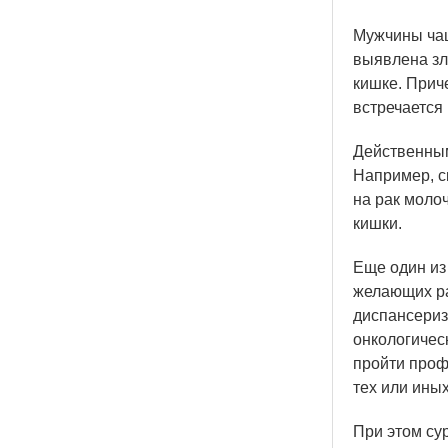
Мужчины чащ
выявлена зл
кишке. Прич
встречается 
Действенным
Например, с
на рак моло
кишки.
Еще один из
желающих ра
диспансериз
онкологичес
пройти проф
тех или ины
При этом су