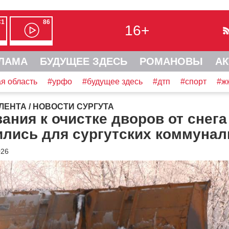
С1
86
16+
ЛАМА
БУДУЩЕЕ ЗДЕСЬ
РОМАНОВЫ
АК
я область
#урфо
#будущее здесь
#дтп
#спорт
#ж
ЛЕНТА
/
НОВОСТИ СУРГУТА
ания к очистке дворов от снега
ились для сургутских коммуна
026