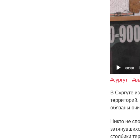
00:00
#сургут
#вы
В Сургуте и
территорий.
обязаны очи
Никто не спо
затянувшихс
столбики те