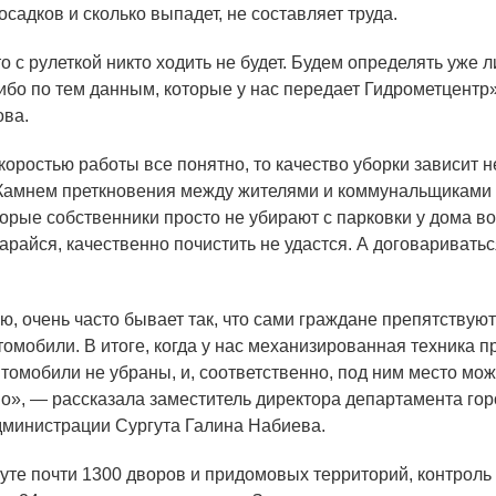
садков и сколько выпадет, не составляет труда.
что с рулеткой никто ходить не будет. Будем определять уже 
либо по тем данным, которые у нас передает Гидрометцент
ова.
коростью работы все понятно, то качество уборки зависит н
 Камнем преткновения между жителями и коммунальщиками
орые собственники просто не убирают с парковки у дома во
старайся, качественно почистить не удастся. А договариватьс
, очень часто бывает так, что сами граждане препятствуют
томобили. В итоге, когда у нас механизированная техника п
втомобили не убраны, и, соответственно, под ним место мож
о», — рассказала заместитель директора департамента гор
дминистрации Сургута Галина Набиева.
гуте почти 1300 дворов и придомовых территорий, контроль