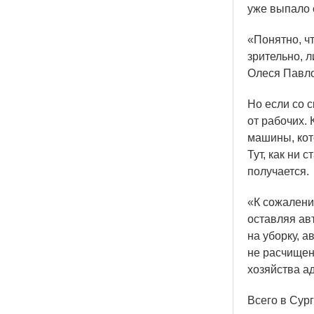
уже выпало о
«Понятно
, 
зрительно, 
Олеся Павл
Но если со с
от рабочих.
машины, кот
Тут, как ни 
получается.
«К
сожалению
оставляя ав
на уборку, а
не расчищен
хозяйства а
Всего в Сур