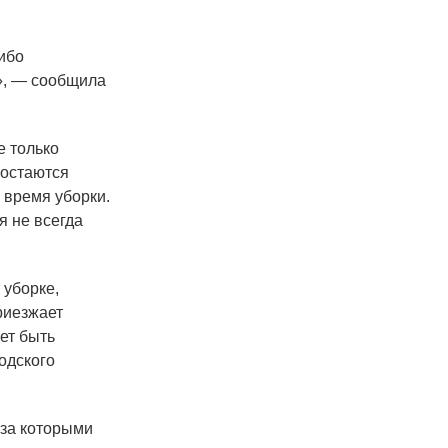
либо
р», — сообщила
е только
 остаются
 время уборки.
я не всегда
 уборке,
риезжает
ет быть
одского
 за которыми