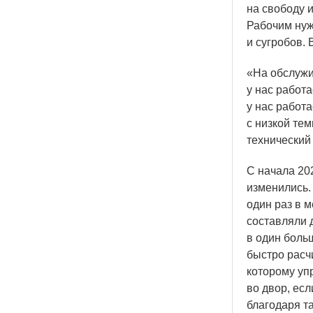
на свободу 
Рабочим нуж
и сугробов.
«На
обслужи
у нас работа
у нас работа
с низкой те
технический
С начала 20
изменились.
один раз в 
составляли 
в один боль
быстро расч
которому уп
во двор, ес
благодаря т