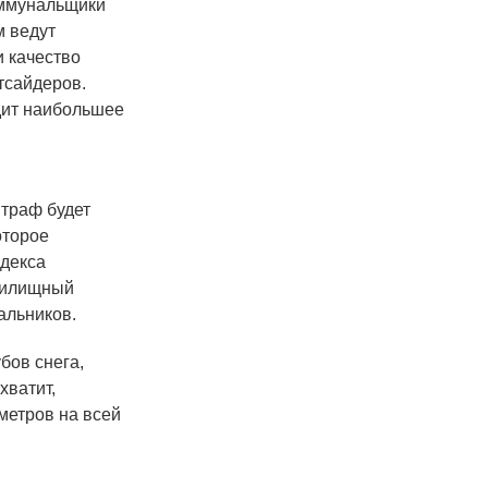
оммунальщики
м ведут
и качество
тсайдеров.
дит наибольшее
штраф будет
оторое
одекса
жилищный
альников.
бов снега,
хватит,
метров на всей