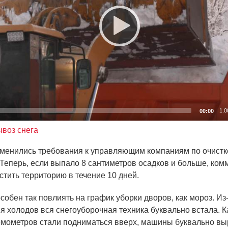
1.0
00:00
воз снега
зменились требования к управляющим компаниям по очист
 Теперь, если выпало 8 сантиметров осадков и больше, ко
стить территорию в течение 10 дней.
собен так повлиять на график уборки дворов, как мороз. Из
я холодов вся снегоуборочная техника буквально встала. К
рмометров стали подниматься вверх, машины буквально в