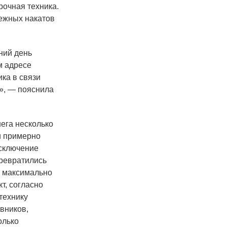
рочная техника.
нежных накатов
ний день
м адресе
ика в связи
ь», — пояснила
ега несколько
и примерно
Исключение
превратились
и максимально
т, согласно
технику
овников,
олько