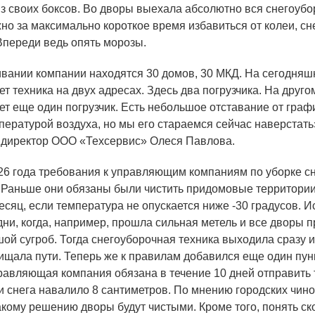
из своих боксов. Во дворы выехала абсолютно вся снегоубо
но за максимально короткое время избавиться от колеи, с
 Впереди ведь опять морозы.
вании компании находятся 30 домов, 30 МКД. На сегодняш
ет техника на двух адресах. Здесь два погрузчика. На друго
ет еще один погрузчик. Есть небольшое отставание от граф
мпературой воздуха, но мы его стараемся сейчас наверстат
 директор ООО
«Техсервис
» Олеся Павлова.
26 года требования к управляющим компаниям по уборке сн
 Раньше они обязаны были чистить придомовые территори
месяц, если температура не опускается ниже -30 градусов. 
дни, когда, например, прошла сильная метель и все дворы 
шой сугроб. Тогда снегоуборочная техника выходила сразу 
ищала пути. Теперь же к правилам добавился еще один пунк
равляющая компания обязана в течение 10 дней отправить 
ли снега навалило 8 сантиметров. По мнению городских чин
акому решению дворы будут чистыми. Кроме того, понять ск