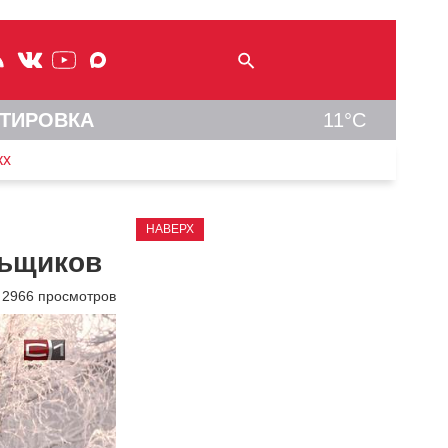
ТИРОВКА
11°C
кх
НАВЕРХ
льщиков
2966 просмотров