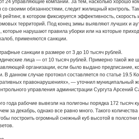
т 24 управляющие компании. За тем, насколько хорошо к
 со своими обязанностями, следит жилищный контроль. Та
 рейтинг, в котором фиксируется эффективность, скорость 
омовых территорий. Под конец зимы выявляют лучших и ау
, которые нарушают правила уборки или на которые прихо
жалоб, применяются санкции.
рафные санкции в размере от 3 до 10 тысяч рублей.
идические лица — от 10 тысяч рублей. Примерно такой же 
авляющей организации, если было выдано предписание, к
. В данном случае протокол составляется по статье 19.5 К
тративных правонарушениях», — уточнил муниципальный 
онтрольного управления администрации Сургута Арсений С
ого года рабочие вывезли на полигоны порядка 172 тысяч ку
чем за декабрь, однако все равно много. Такого количества 
тобы построить огромный снежный куб высотой в полсотни 
етов.