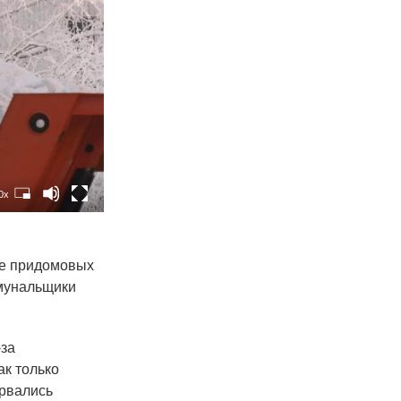
0x
ке придомовых
ммунальщики
-за
ак только
ырвались