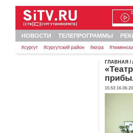
НОВОСТИ
ТЕЛЕПРОГРАММЫ
РЕК
#сургут
#сургутский район
#югра
#тюменска
ГЛАВНАЯ
/
«Теат
прибы
15:53 16.06.2
Видеоплеер