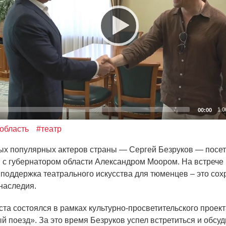
1.0
00:00
область
#театр
ых популярных актеров страны — Сергей Безруков — посе
я с губернатором области Александром Моором. На встрече 
о поддержка театрального искусства для тюменцев – это со
 наследия.
ста состоялся в рамках культурно-просветительского проек
ый
поезд». За это время Безруков успел встретиться и обсуд