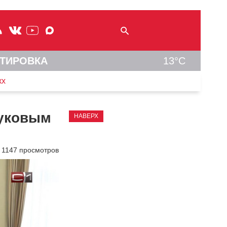
ТИРОВКА
13°C
кх
руковым
НАВЕРХ
1147 просмотров