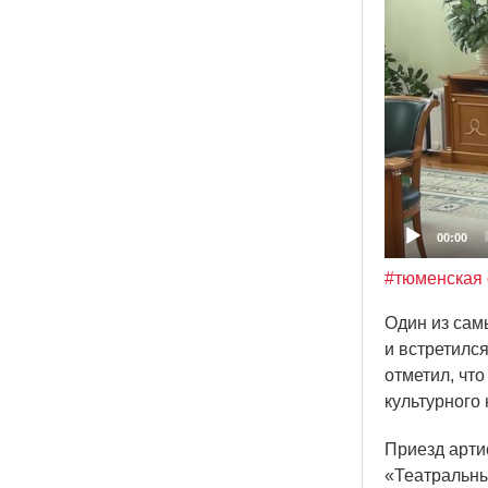
00:00
#тюменская 
Один из сам
и встретилс
отметил, чт
культурного
Приезд арти
«Театральн