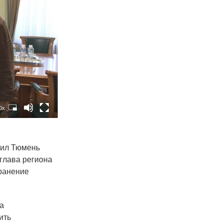
0x
тил Тюмень
глава региона
хранение
та
ить