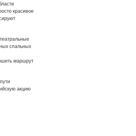
бласти
росто красивое
сируют
и театральные
чных спальных
ершить маршрут
 пути
сийскую акцию