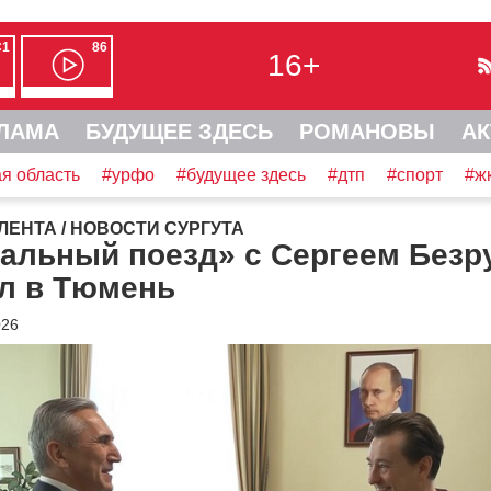
С1
86
16+
ЛАМА
БУДУЩЕЕ ЗДЕСЬ
РОМАНОВЫ
АК
я область
#урфо
#будущее здесь
#дтп
#спорт
#ж
ЛЕНТА
/
НОВОСТИ СУРГУТА
ральный поезд» с Сергеем Без
л в Тюмень
026