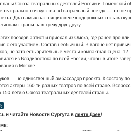
планы Союза театральных деятелей России и Тюменской о
е театрального искусства.
«Театральный
поезд» — это не п
оекта. Два самых настоящих железнодорожных состава кур
егионам страны навстречу друг другу.
 этих поездов артист и приехал из Омска, где ранее прошл
ия с его участием. Состав необычный. В вагоне нет привы
ков, но зато есть зрительные места и компактная сцена. 12
авился из Владивостока по всей России, чтобы в итоге зав
ования в Москве.
уков — не единственный амбассадор проекта. К составу по
тся актеры 160-ти разных театров по всей стране. Всерос
к 150-летию Союза театральных деятелей страны.
ь и читайте Новости Сургута в
ленте Дзен
!
ЕМЕ: