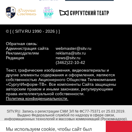
© [ ( SITV.RU 1990 - 2026 ) ]
Обратная связь:
Администрация сайта
webmaster@sitv.ru
Рекламодателям
reklama@sitv.ru
Редакция
news@sitv.ru
(3462)22-10-42
Текст, графические изображения, видеоматериалы и
другие элементы содержания и оформления, являются
собственностью Акционерного Общества Телекомпания
«СургутИнформ-ТВ». Все компоненты Сайта защищены
авторским правом и иными законами, регулирующими
права интеллектуальной собственности.
Политика конфиденциальности.
SITV.RU.
Запись о регистрации СМИ ЭЛ № ФС77-75371 от 25.03.2019.
Выдано Федеральной службой по надзору в сфере связи,
информационных технологий и массовых коммуникаций (Роскомнадзор).
Учредители: Акционерное Общество Телекомпания "СургутИнформ-ТВ".
Адрес редакции: 628403, Тюменская обл., ХМАО - Югра, г. Сургут, ул.
Мы используем cookie, чтобы сайт был
Маяковского, д. 16. Главный редактор: Чубенко В.Л.