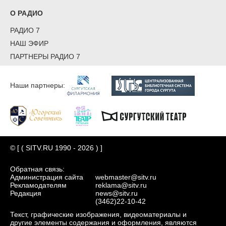
О РАДИО
РАДИО 7
НАШ ЭФИР
ПАРТНЕРЫ РАДИО 7
Наши партнеры:
© [ ( SITV.RU 1990 - 2026 ) ]
Обратная связь:
Администрация сайта
webmaster@sitv.ru
Рекламодателям
reklama@sitv.ru
Редакция
news@sitv.ru
(3462)22-10-42
Текст, графические изображения, видеоматериалы и
другие элементы содержания и оформления, являются