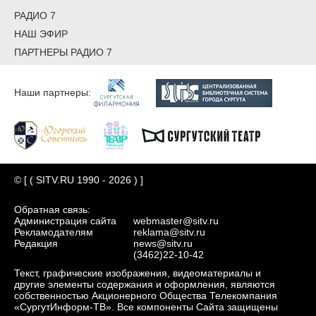
РАДИО 7
НАШ ЭФИР
ПАРТНЕРЫ РАДИО 7
Наши партнеры:
© [ ( SITV.RU 1990 - 2026 ) ]
Обратная связь:
Администрация сайта
webmaster@sitv.ru
Рекламодателям
reklama@sitv.ru
Редакция
news@sitv.ru
(3462)22-10-42
Текст, графические изображения, видеоматериалы и
другие элементы содержания и оформления, являются
собственностью Акционерного Общества Телекомпания
«СургутИнформ-ТВ». Все компоненты Сайта защищены