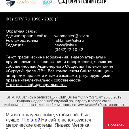
© [ ( SITV.RU 1990 - 2026 ) ]
Обратная связь:
Администрация сайта
webmaster@sitv.ru
Рекламодателям
reklama@sitv.ru
Редакция
news@sitv.ru
(3462)22-10-42
Текст, графические изображения, видеоматериалы и
другие элементы содержания и оформления, являются
собственностью Акционерного Общества Телекомпания
«СургутИнформ-ТВ». Все компоненты Сайта защищены
авторским правом и иными законами, регулирующими
права интеллектуальной собственности.
Политика конфиденциальности.
SITV.RU.
Запись о регистрации СМИ ЭЛ № ФС77-75371 от 25.03.2019.
Выдано Федеральной службой по надзору в сфере связи,
информационных технологий и массовых коммуникаций (Роскомнадзор).
Учредители: Акционерное Общество Телекомпания "СургутИнформ-ТВ".
Адрес редакции: 628403, Тюменская обл., ХМАО - Югра, г. Сургут, ул.
Мы используем cookie, чтобы сайт был
Маяковского, д. 16. Главный редактор: Чубенко В.Л.
лучше.
Что это?
На сайте используются
метрические системы: Яндекс Метрика,
Согласен