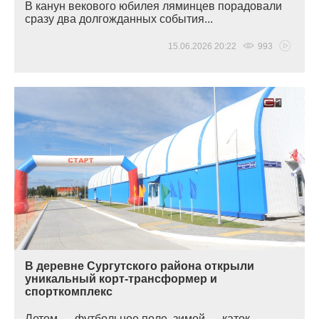
В канун векового юбилея ляминцев порадовали
сразу два долгожданных события...
15.06.2026 20:22
993
В деревне Сургутского района открыли
уникальный корт-трансформер и
спорткомплекс
Летом — футбольное поле, зимой — каток...