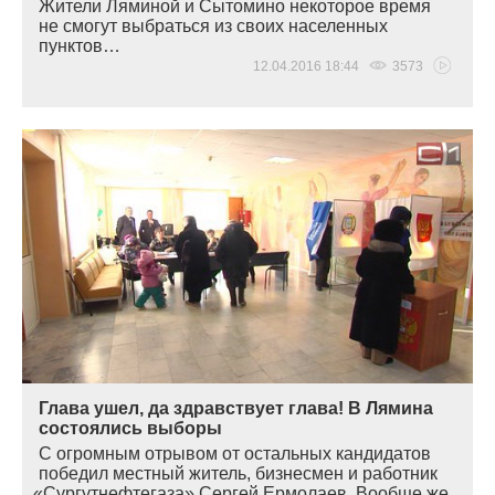
Жители Ляминой и Сытомино некоторое время
не смогут выбраться из своих населенных
пунктов…
12.04.2016 18:44
3573
Глава ушел, да здравствует глава! В Лямина
состоялись выборы
С огромным отрывом от остальных кандидатов
победил местный житель, бизнесмен и работник
«
Сургутнефтегаза» Сергей Ермолаев. Вообще же