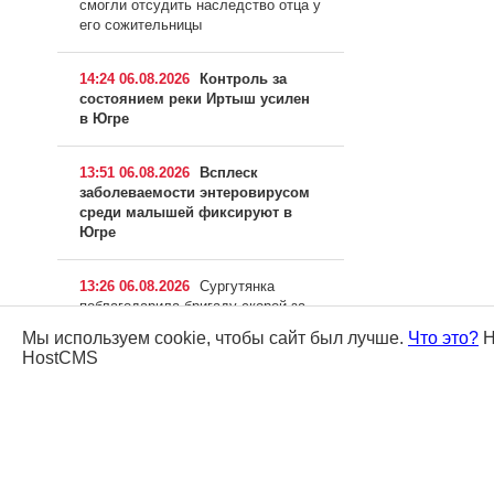
смогли отсудить наследство отца у
его сожительницы
14:24 06.08.2026
Контроль за
состоянием реки Иртыш усилен
в Югре
13:51 06.08.2026
Всплеск
заболеваемости энтеровирусом
среди малышей фиксируют в
Югре
13:26 06.08.2026
Сургутянка
поблагодарила бригаду скорой за
помощь ее восьмилетнему сыну
Мы используем cookie, чтобы сайт был лучше.
Что это?
Н
HostCMS
12:55 06.08.2026
Более 500
специалистов тушат лесные
пожары в Югре
12:23 06.08.2026
Жители
Тюменской области попросили