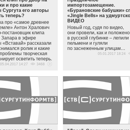
и и про какие
импортозамещение.
 Сургута его авторы
«Бурановские бабушки» с
ть теперь?
«Jingle Bells» на удмуртск
ВИДЕО
па про
«
самое древнее
земле» Антон Хралович
Новый год, судя по видео,
р-постановщик клипа
они провели, как и положено
 Запара в эфире
в русской глубинке – лепили
ы
«
Вставай» рассказали
пельмени и гуляли
 снимался ролик и какие
по заснеженным улицам…
 проблемы творческая
05.01.2017 18:24
нирует осветить теперь.
05.04.2017 14:27
3468