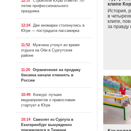
12:57
Строители Югры отметят 70-
клипе Ко
летие профессионального
История, 
праздника
в четырех
клипе, пов
12:24
Две иномарки столкнулись в
за правду 
Югре — пострадала пассажирка
11:52
Мужчина утонул во время
отдыха на Оби в Сургутском
районе
11:20
Ограничения на продажу
бензина начали отменять в
России
10:49
Конкурс лучших
медиапроектов о православии
стартует в Югре
10:14
Самолет из Сургута в
Екатеринбург вынужденно
приземлился в Тюмени
Как родил