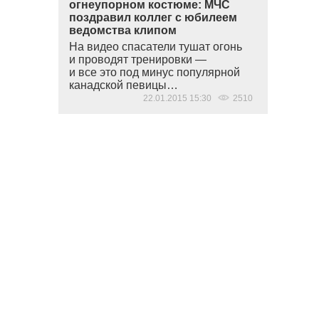
огнеупорном костюме: МЧС
поздравил коллег с юбилеем
ведомства клипом
На видео спасатели тушат огонь
и проводят тренировки —
и все это под минус популярной
канадской певицы…
22.01.2015 15:30
2510