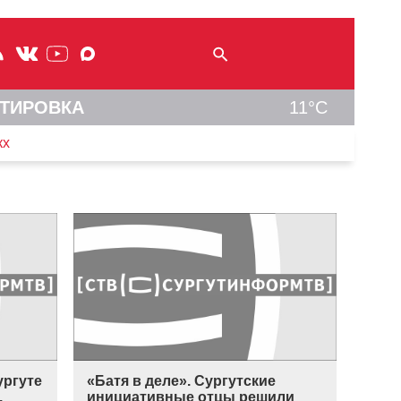
ТИРОВКА
11°C
кх
ургуте
«Батя в деле». Сургутские
.
инициативные отцы решили