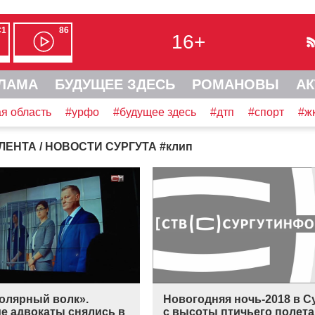
С1
86
16+
ЛАМА
БУДУЩЕЕ ЗДЕСЬ
РОМАНОВЫ
АК
я область
#урфо
#будущее здесь
#дтп
#спорт
#ж
ЛЕНТА
/ НОВОСТИ СУРГУТА
#
клип
олярный волк».
Новогодняя ночь-2018 в С
ие адвокаты снялись в
с высоты птичьего полета