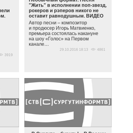
"Жить" в исполнении поп-звезд,
пели
рокеров и рэперов никого не
ом.
оставит равнодушным. ВИДЕО
Автор песни – композитор
и продюсер Игорь Матвиенко,
премьера состоялась накануне
на шоу
«
Голос» на Первом
канале…
29.10.2016 18:13
4861
3919