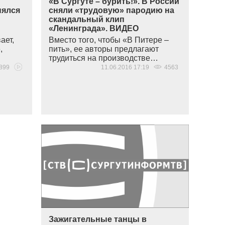
«В Сургуте – бурить!». В России
нялся
сняли «трудовую» пародию на
скандальный клип
«Ленинграда». ВИДЕО
ает,
Вместо того, чтобы
«
В Питере –
,
пить», ее авторы предлагают
трудиться на производстве…
899
11.06.2016 17:19
4563
Зажигательные танцы в