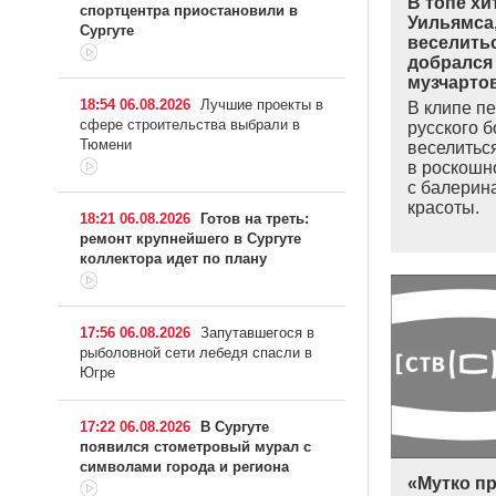
В топе хи
спортцентра приостановили в
Уильямса
Сургуте
веселитьс
добрался
музчарто
18:54 06.08.2026
Лучшие проекты в
В клипе пе
сфере строительства выбрали в
русского б
Тюмени
веселитьс
в роскошн
с балерин
красоты.
18:21 06.08.2026
Готов на треть:
ремонт крупнейшего в Сургуте
коллектора идет по плану
17:56 06.08.2026
Запутавшегося в
рыболовной сети лебедя спасли в
Югре
17:22 06.08.2026
В Сургуте
появился стометровый мурал с
символами города и региона
«Мутко п