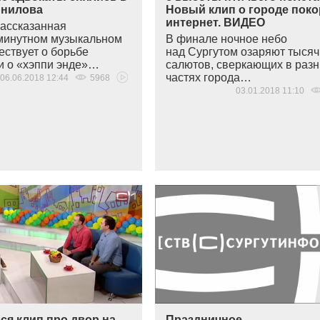
рнилова
Новый клип о городе поко
интернет. ВИДЕО
рассказанная
минутном музыкальном
В финале ночное небо
ествует о борьбе
над Сургутом озаряют тыся
и о
«хэппи
энде»…
салютов, сверкающих в раз
частях города…
06.06.2018 12:44
5968
03.01.2018 11:10
ся клип про двор на
Праздничное