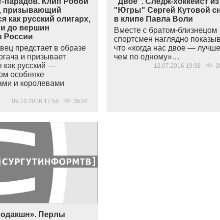
т-парадов. Клип Робби
"Двое". Следж-хоккеист из
, призывающий
"Югры" Сергей Кутовой с
я как русский олигарх,
в клипе Павла Воли
 и до вершин
Вместе с братом-близнецом
в России
спортсмен наглядно показыв
вец предстает в образе
что
«
когда нас двое — лучше
огача и призывает
чем по одному»…
я как русский —
12.07.2016 19:38
3
ом особняке
ами и королевами
09.10.2016 17:58
3534
родакшн». Перлы