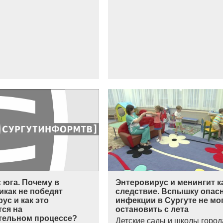
 юга. Почему в
Энтеровирус и менингит к
икак не победят
следствие. Вспышку опас
ус и как это
инфекции в Сургуте не мо
тся на
остановить с лета
тельном процессе?
Детские сады и школы город