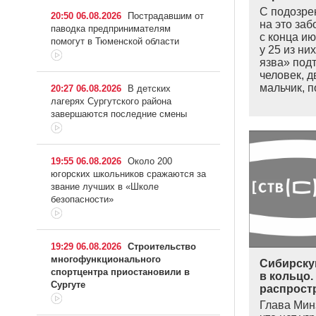
С подозре
20:50 06.08.2026
Пострадавшим от
на это за
паводка предпринимателям
с конца ию
помогут в Тюменской области
у 25 из ни
язва» под
человек, 
мальчик, 
20:27 06.08.2026
В детских
лагерях Сургутского района
завершаются последние смены
19:55 06.08.2026
Около 200
югорских школьников сражаются за
звание лучших в «Школе
безопасности»
19:29 06.08.2026
Строительство
многофункционального
Сибирску
спортцентра приостановили в
в кольцо.
Сургуте
распрост
Глава Мин