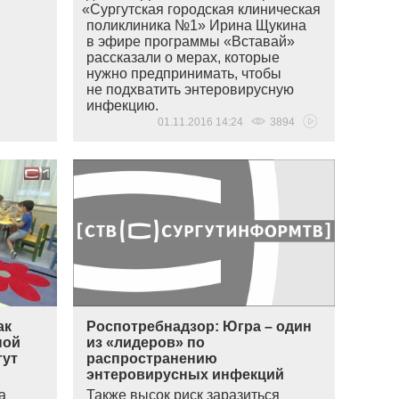
«
Сургутская городская клиническая
поликлиника №1» Ирина Щукина
в эфире программы
«
Вставай»
рассказали о мерах, которые
нужно предпринимать, чтобы
не подхватить энтеровирусную
инфекцию.
01.11.2016 14:24
3894
ак
Роспотребнадзор: Югра – один
ной
из «лидеров» по
гут
распространению
энтеровирусных инфекций
а
Также высок риск заразиться