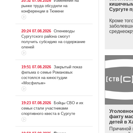
20:52 07.08.2026
Изменения на
кишечным
рынке труда обсудили на
Сургуте 
конференции в Тюмени
Кроме того
заболевш
20:24 07.08.2026
Оленеводы
среднеокр
Сургутского района смогут
получить субсидию на содержание
оленей
19:51 07.08.2026
Закрытый показ
фильма о семье Романовых
состоялся на киностудии
«Мосфильм»
19:23 07.08.2026
Бойцы СВО и их
семьи стали участниками
Уголовно
спортивного квеста в Сургуте
факту ма
детей в 
Причиной 