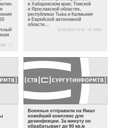
антин.
в Хабаровском крае, Томской
ся
и Ярославской областях,
ажения
республиках Тыва и Калмыкия
 50
и Еврейской автономной
области…
усный
25.09.2016 13:32
3426
зная
508
Военные отправили на Ямал
ны
новейший комплекс для
дезинфекции. За минуту он
обрабатывает до 90 кв.м