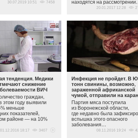
находятся на рассмотрени
30.07.2019 10:51
7458
20.01.2017 12:28
2
ая тенденция. Медики
Инфекция не пройдет. В Ю
отмечают снижение
тонн свинины, возможно,
аболеваемости ВИЧ
зараженной африканской
чумой, отправили на кара
оличество граждан,
в этом году выявили
Партия мяса поступила
5% меньше
из Воронежской области,
них показателей,
где недавно была зафиксир
ком районе — на 10%
вспышка этого опасного
заболевания…
01.12.2016 18:17
3407
08.11.2016 19:24
4