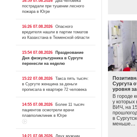
16:59 07.08.2026
Два человека
пострадали при тушении лесного
пожара в Югре
16:26 07.08.2026
Опасного
вредителя нашли в партии томатов
из Казахстана в Тюменской области
15:54 07.08.2026
Празднование
Дня физкультурника в Сургуте
перенесли на неделю
Позитивн
15:22 07.08.2026
Такса пять тысяч:
Сургута 
в Сургуте женщина за деньги
уровня з
прописала в квартире 72 человека
В городе к
у которых 
14:55 07.08.2026
Более 11 тысяч
ВИЧ, на 1
пациентов осмотрели врачи
прошлогод
плавполиклиник в Югре
в Сургутс
меньше…
14:21 07.08.2026
Двух мужчин