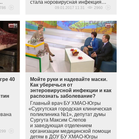
и…
стала норовирусная инфекция…
786
09.01.2017 11:31
2960
гре 40
Мойте руки и надевайте маски.
Как уберечься от
энтеровирусной инфекции и как
нтин
распознать заболевание?
Главный врач БУ ХМАО-Югры
«
Сургутская городская клиническая
ована
поликлиника №1», депутат думы
Сургута Максим Слепов
и заведующая отделением
организации медицинской помощи
299
детям в ДОУ БУ ХМАО-Югры