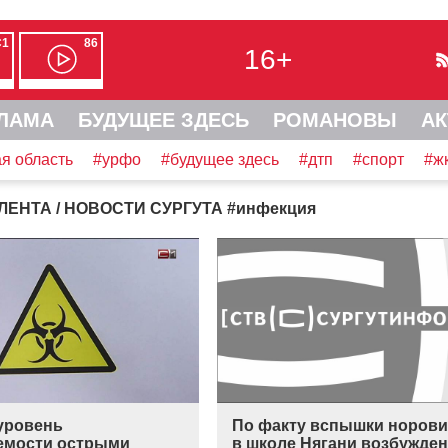
С1
86
16+
ЛАМА
БУДУЩЕЕ ЗДЕСЬ
РОМАНОВЫ
АК
я область
#урфо
#будущее здесь
#дтп
#спорт
#ж
ЛЕНТА
/ НОВОСТИ СУРГУТА
#
инфекция
уровень
По факту вспышки норови
емости острыми
в школе Нягани возбужде