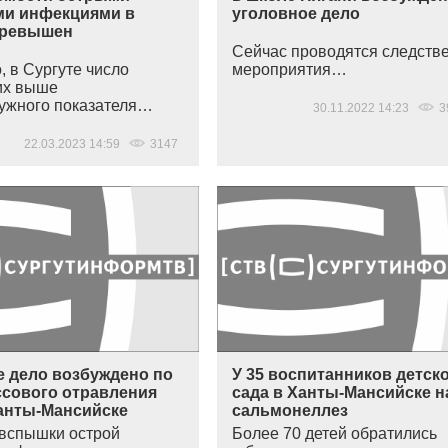
и инфекциями в
уголовное дело
превышен
Сейчас проводятся следств
, в Сургуте число
мероприятия…
их выше
ужного показателя…
30.11.2022 14:23
3
22.03.2023 14:59
3147
е дело возбуждено по
У 35 воспитанников детск
ссового отравления
сада в Ханты-Мансийске 
Ханты-Мансийске
сальмонеллез
вспышки острой
Более 70 детей обратились