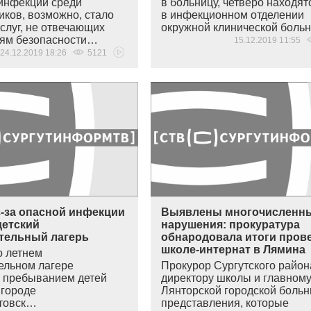
инфекции среди
в больницу, четверо находят
иков, возможно, стало
в инфекционном отделении
слуг, не отвечающих
окружной клинической бол
ям безопасности…
15.12.2019 11:55
24.12.2019 18:26
5121
з-за опасной инфекции
Выявлены многочисленн
детский
нарушения: прокуратура
тельный лагерь
обнародовала итоги пров
школе-интернат в Лямина
о летнем
ельном лагере
Прокурор Сургутского район
 пребыванием детей
директору школы и главному
 городе
Лянторской городской боль
товск…
представления, которые