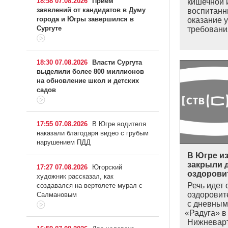
18:58 07.08.2026
Прием
кишечной 
заявлений от кандидатов в Думу
воспитанн
города и Югры завершился в
оказание у
Сургуте
требовани
18:30 07.08.2026
Власти Сургута
выделили более 800 миллионов
на обновление школ и детских
садов
17:55 07.08.2026
В Югре водителя
наказали благодаря видео с грубым
нарушением ПДД
В Югре и
закрыли 
17:27 07.08.2026
Югорский
оздорови
художник рассказал, как
Речь идет 
создавался на вертолете мурал с
оздоровит
Салмановым
с дневным
«Радуга
» в
Нижневар