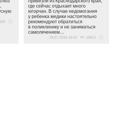
агноз
привезли из Краснодарского края,
,
где сейчас отдыхает много
усную
югорчан. В случае недомогания
у ребенка медики настоятельно
рекомендуют обратиться
185
в поликлинику и не заниматься
самолечением…
29.07.2016 18:43
10811