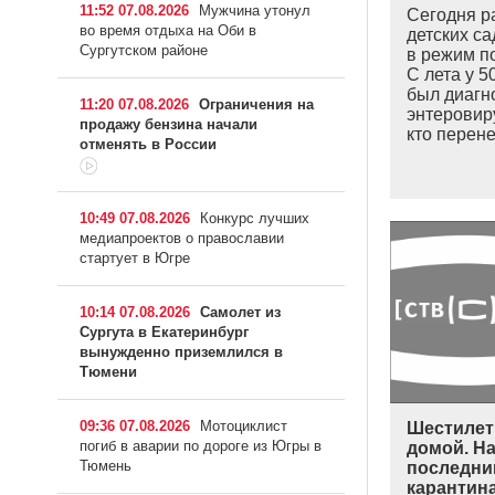
11:52 07.08.2026
Мужчина утонул
Сегодня р
во время отдыха на Оби в
детских с
Сургутском районе
в режим п
С лета у 5
был диагн
11:20 07.08.2026
Ограничения на
энтеровиру
продажу бензина начали
кто перен
отменять в России
10:49 07.08.2026
Конкурс лучших
медиапроектов о православии
стартует в Югре
10:14 07.08.2026
Самолет из
Сургута в Екатеринбург
вынужденно приземлился в
Тюмени
09:36 07.08.2026
Мотоциклист
Шестилет
погиб в аварии по дороге из Югры в
домой. Н
Тюмень
последни
карантина