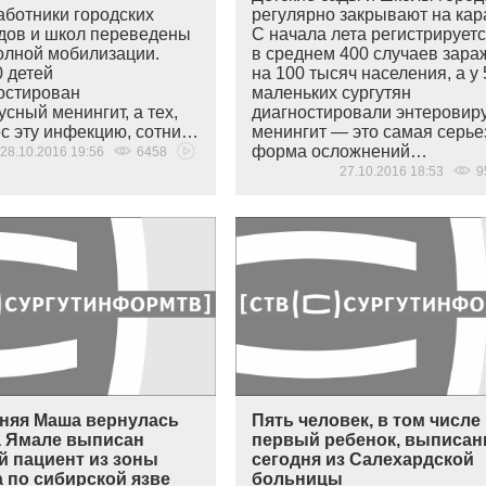
аботники городских
регулярно закрывают на кар
адов и школ переведены
С начала лета регистрирует
олной мобилизации.
в среднем 400 случаев зар
0 детей
на 100 тысяч населения, а у
остирован
маленьких сургутян
сный менингит, а тех,
диагностировали энтеровир
ес эту инфекцию, сотни…
менингит — это самая серье
форма осложнений…
28.10.2016 19:56
6458
27.10.2016 18:53
9
няя Маша вернулась
Пять человек, в том числе
а Ямале выписан
первый ребенок, выписа
й пациент из зоны
сегодня из Салехардской
 по сибирской язве
больницы