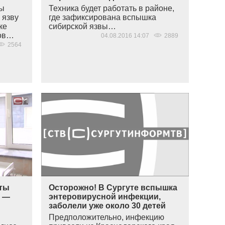
ны
Техника будет работать в районе,
 язву
где зафиксирована вспышка
ке
сибирской язвы…
ков…
04.08.2016 14:07
2889
2564
оты
Осторожно! В Сургуте вспышка
я —
энтеровирусной инфекции,
заболели уже около 30 детей
Предположительно, инфекцию