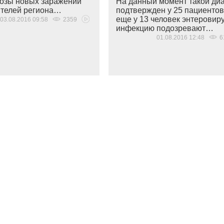
грозы новых заражений
На данный момент такой ди
ителей региона…
подтвержден у 25 пациентов
еще у 13 человек энтеровир
03.08.2016 09:58
2359
инфекцию подозревают…
01.08.2016 12:48
6