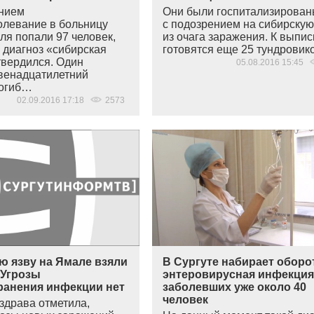
нием
Они были госпитализирова
болевание в больницу
с подозрением на сибирскую
ля попали 97 человек,
из очага заражения. К выпис
х диагноз
«
сибирская
готовятся еще 25 тундрови
твердился. Один
05.08.2016 15:45
двенадцатилетний
погиб…
02.09.2016 17:18
2573
ю язву на Ямале взяли
В Сургуте набирает обор
 Угрозы
энтеровирусная инфекци
ранения инфекции нет
заболевших уже около 40
человек
здрава отметила,