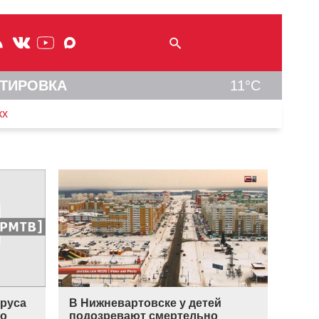
ТИРОВКА
11°C
кх
руса
В Нижневартовске у детей
но
подозревают смертельно