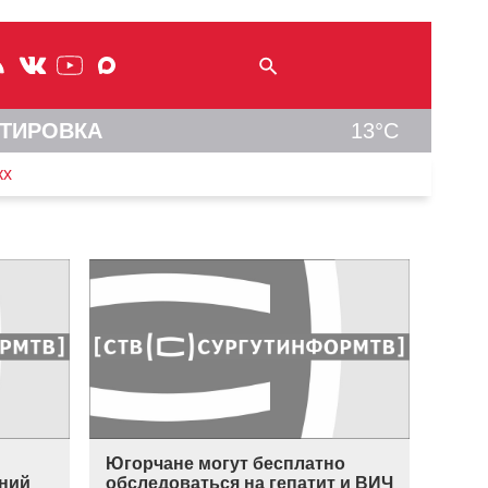
ТИРОВКА
13°C
кх
Югорчане могут бесплатно
ний
обследоваться на гепатит и ВИЧ