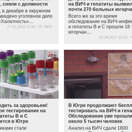
, сняли с должности
на ВИЧ и гепатиты выяви
почти 270 больных югорч
 в декабре в окружном
аведено уголовное дело
Всего же за это время
«Халатность
»…
обследование на ВИЧ-инфе
и гепатиты В и С прошли 18
27.01.2018 12:43
9837
югорчан…
02.08.2017 18:25
едить за здоровьем!
В Югре продолжают бесп
ое тестирование на
тестировать на ВИЧ и геп
атиты В и С
Обследование уже прошл
ется в Югре
около 5 тысяч человек
никами стали
Анализ на ВИЧ сдали 1800