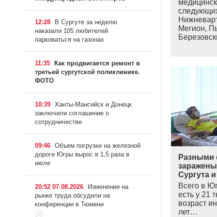
медицинск
следующих
Нижневарт
12:28
В Сургуте за неделю
Мегион, Пы
наказали 105 любителей
Березовс
парковаться на газонах
11:35
Как продвигается ремонт в
третьей сургутской поликлинике.
ФОТО
10:39
Ханты-Мансийск и Донецк
заключили соглашение о
сотрудничестве
09:46
Объем погрузки на железной
дороге Югры вырос в 1,5 раза в
Разными 
июле
заражены
Сургута и
Всего в Ю
20:52 07.08.2026
Изменения на
есть у 21 
рынке труда обсудили на
возраст и
конференции в Тюмени
лет…