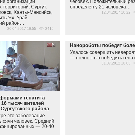
ие организации
человек. Положительный рез
 территорий: Сургут,
определен у 21 человека…
овск, Ханты-Мансийск,
12.04.2017 10:22
ть-Ях, Урай,
кий район…
20.04.2017 16:55
2415
Нанороботы победят бол
Удалось совершить невероя
— полностью победить гепа
31.07.2012 18:03
формами гепатита
 16 тысяч жителей
 Сургутского района
гре это заболевание
тысячи человек. Средний
нфицированных — 20-40