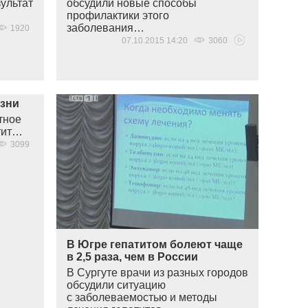
ультат
обсудили новые способы
профилактики этого
заболевания…
1920
07.10.2015 14:20
3060
езни
тное
тит…
3099
В Югре гепатитом болеют чаще
в 2,5 раза, чем в России
В Сургуте врачи из разных городов
обсудили ситуацию
с заболеваемостью и методы