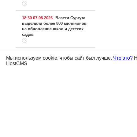
18:30 07.08.2026
Власти Сургута
выделили более 800 миллионов
на обновление школ и детских
садов
17:55 07.08.2026
В Югре водителя
Мы используем cookie, чтобы сайт был лучше.
Что это?
Н
наказали благодаря видео с грубым
HostCMS
нарушением ПДД
17:27 07.08.2026
Югорский
художник рассказал, как
создавался на вертолете мурал с
Салмановым
16:59 07.08.2026
Два человека
пострадали при тушении лесного
пожара в Югре