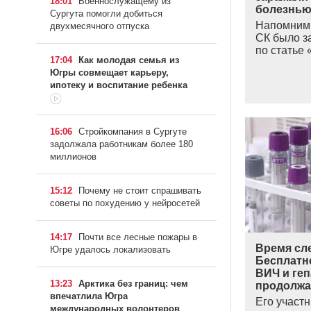
18:01
Военнослужащему из
болезнью
Сургута помогли добиться
Напомним,
двухмесячного отпуска
СК было з
по статье
17:04
Как молодая семья из
Югры совмещает карьеру,
ипотеку и воспитание ребенка
16:06
Стройкомпания в Сургуте
задолжала работникам более 180
миллионов
15:12
Почему не стоит спрашивать
советы по похудению у нейросетей
14:17
Почти все лесные пожары в
Время сл
Югре удалось локализовать
Бесплатн
ВИЧ и геп
13:23
Арктика без границ: чем
продолжа
впечатлила Югра
Его участ
международных волонтеров