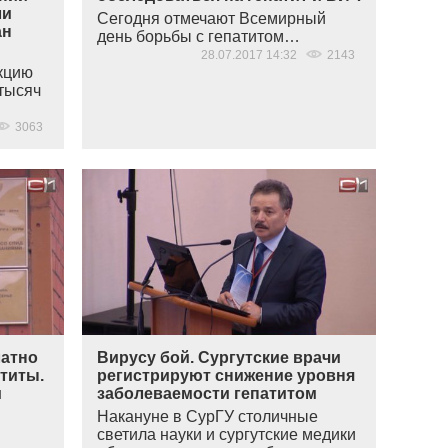
ли
Сегодня отмечают Всемирный
ан
день борьбы с гепатитом…
28.07.2017 14:32
2143
кцию
 тысяч
3063
латно
Вирусу бой. Сургутские врачи
атиты.
регистрируют снижение уровня
и
заболеваемости гепатитом
Накануне в СурГУ столичные
светила науки и сургутские медики