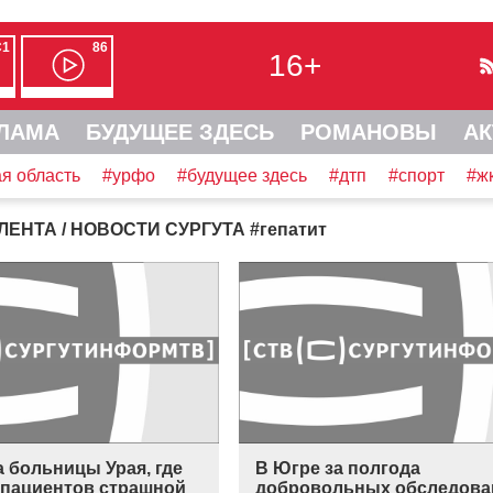
С1
86
16+
ЛАМА
БУДУЩЕЕ ЗДЕСЬ
РОМАНОВЫ
АК
я область
#урфо
#будущее здесь
#дтп
#спорт
#ж
ЛЕНТА
/ НОВОСТИ СУРГУТА
#
гепатит
 больницы Урая, где
В Югре за полгода
 пациентов страшной
добровольных обследова