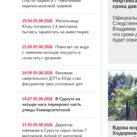
спасли пациента с тяжелейшей
Нефтеюга
черепно-мозговой травмой
срока да
Официальн
15:54 05.08.2026
Жительница
Следствен
Югры потеряла 1,4 миллиона,
Владимир 
пытаясь заработать на инвестициях
что сроки 
будет опре
15:28 05.08.2026
Помогает ли вода
с лимоном натощак похудеть и
«очистить» организм
14:59 05.08.2026
Виновник
смертельного ДТП в Югре стал
фигурантом трех уголовных дел
14:27 05.08.2026
В Сургуте на
четыре часа перекроют часть
улицы Университетской
13:55 05.08.2026
Директор
Вдова мэ
компании в Сургуте скрыл более 7
Ходорков
миллионов рублей от налоговой