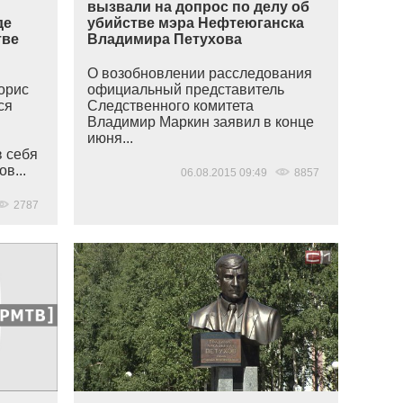
вызвали на допрос по делу об
де
убийстве мэра Нефтеюганска
тве
Владимира Петухова
О возобновлении расследования
орис
официальный представитель
ся
Следственного комитета
Владимир Маркин заявил в конце
июня...
в себя
в...
06.08.2015 09:49
8857
2787