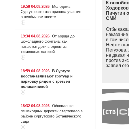
К возобн
19:58 04.08.2026
Молодежь
Ходорков
Сургутнефтегаза приняла участие
Пичугин о
в необычном квесте
СМИ
Отбывающ
наказание 
19:34 04.08.2026
От борща до
в том числ
шоколадного фонтана: как
Нефтеюга
питаются дети в одном из
Петухова,
тюменских лагерей
не давал 
против эк
заявил его
18:59 04.08.2026
В Сургуте
восстанавливают тротуар и
парковку рядом с третьей
поликлиникой
18:32 04.08.2026
Обновление
пешеходных дорожек стартовало в
районе сургутского Ботанического
сада