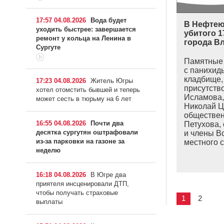
17:57 04.08.2026
Вода будет
В Нефтею
уходить быстрее: завершается
убитого 1
ремонт у кольца на Ленина в
города В
Сургуте
Памятные 
с панихид
кладбище, 
17:23 04.08.2026
Житель Югры
присутств
хотел отомстить бывшей и теперь
Исламова,
может сесть в тюрьму на 6 лет
Николай Ц
обществен
16:55 04.08.2026
Почти два
Петухова,
десятка сургутян оштрафовали
и члены В
из-за парковки на газоне за
местного 
неделю
16:18 04.08.2026
В Югре два
приятеля инсценировали ДТП,
чтобы получать страховые
1
2
выплаты