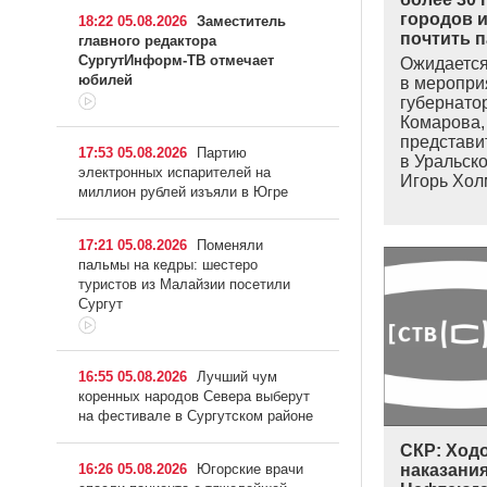
городов и
18:22 05.08.2026
Заместитель
почтить 
главного редактора
СургутИнформ-ТВ отмечает
Ожидается,
юбилей
в меропри
губернато
Комарова,
представи
17:53 05.08.2026
Партию
в Уральск
электронных испарителей на
Игорь Хо
миллион рублей изъяли в Югре
17:21 05.08.2026
Поменяли
пальмы на кедры: шестеро
туристов из Малайзии посетили
Сургут
16:55 05.08.2026
Лучший чум
коренных народов Севера выберут
на фестивале в Сургутском районе
СКР: Ходо
16:26 05.08.2026
Югорские врачи
наказания