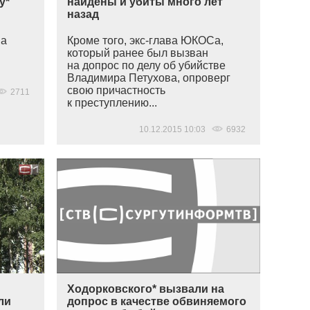
у*
найдены и убиты много лет
назад
ва
Кроме того, экс-глава ЮКОСа,
который ранее был вызван
на допрос по делу об убийстве
Владимира Петухова, опроверг
свою причастность
2711
к преступлению...
10.12.2015 10:03
6932
В
Ходорковского* вызвали на
ли
допрос в качестве обвиняемого