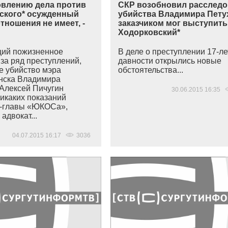
овлению дела против
СКР возобновил расслед
ского* осужденный
убийства Владимира Пету
тношения не имеет, -
заказчиком мог выступить
Ходорковский*
ий пожизненное
В деле о преступлении 17-л
за ряд преступлений,
давности открылись новые
е убийство мэра
обстоятельства...
нска Владимира
 Алексей Пичугин
30.06.2015 16:35
никаких показаний
с-главы
«ЮКОСа
»,
 адвокат...
04.07.2015 16:17
3036