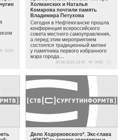
чугин
Холманских и Наталья
Комарова почтили память
Владимира Петухова
а
Сегодня в Нефтеюганске прошла
конференция всероссийского
везли
совета местного самоуправления,
а перед этим мероприятием
состоялся традиционный митинг
у памятника первого избранного
3153
мэра города…
30.06.2016 18:40
3492
реть
Дело Ходорковского*. Экс-глава
у*:
«ЮКОСа» заочно арестован и