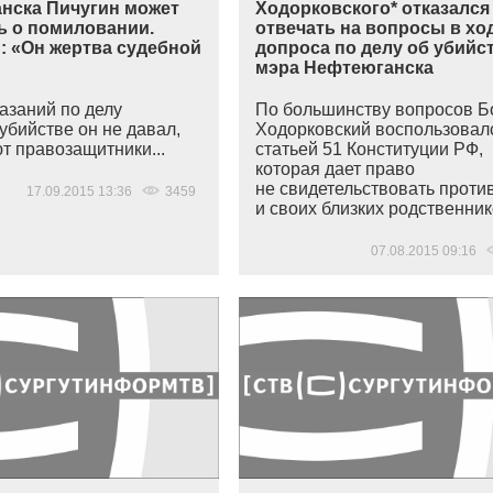
нска Пичугин может
Ходорковского* отказался
ь о помиловании.
отвечать на вопросы в хо
: «Он жертва судебной
допроса по делу об убийс
мэра Нефтеюганска
азаний по делу
По большинству вопросов Б
убийстве он не давал,
Ходорковский воспользовал
т правозащитники...
статьей 51 Конституции РФ,
которая дает право
не свидетельствовать проти
17.09.2015 13:36
3459
и своих близких родственнико
07.08.2015 09:16