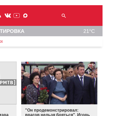
ТИРОВКА
21°C
кх
"Он продемонстрировал:
мэра
врагов нельзя бояться". Игорь