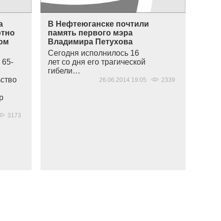
а
В Нефтеюганске почтили
ртно
память первого мэра
ом
Владимира Петухова
Сегодня исполнилось 16
 65-
лет со дня его трагической
гибели…
ьство
26.06.2014 19:05
2339
р
3173