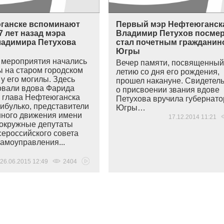
ганске вспоминают
Первый мэр Нефтеюганск
7 лет назад мэра
Владимир Петухов посме
ладимира Петухова
стал почетным гражданин
Югры
мероприятия начались
Вечер памяти, посвященный
ы на старом городском
летию со дня его рождения,
у его могилы. Здесь
прошел накануне. Свидетел
овали вдова Фарида
о присвоении звания вдове
 глава Нефтеюганска
Петухова вручила губернато
ибулько, представители
Югры…
ного движения имени
17.12.2014 11:21
 окружные депутаты
сероссийского совета
самоуправления...
26.06.2015 12:49
2404