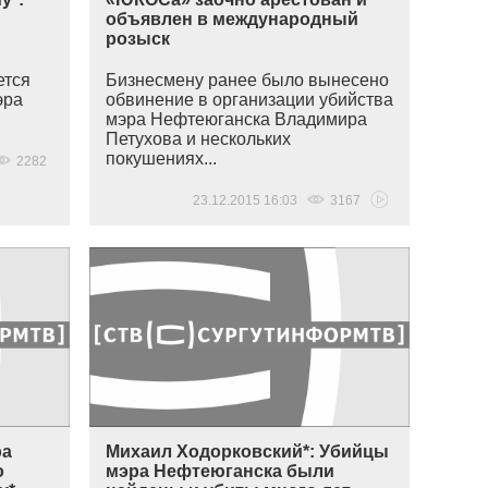
объявлен в международный
розыск
ется
Бизнесмену ранее было вынесено
эра
обвинение в организации убийства
мэра Нефтеюганска Владимира
Петухова и нескольких
покушениях...
2282
23.12.2015 16:03
3167
ра
Михаил Ходорковский*: Убийцы
о
мэра Нефтеюганска были