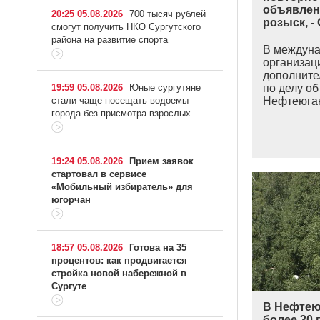
объявлен
20:25 05.08.2026
700 тысяч рублей
розыск, -
смогут получить НКО Сургутского
района на развитие спорта
В междуна
организац
дополните
19:59 05.08.2026
Юные сургутяне
по делу об
стали чаще посещать водоемы
Нефтеюган
города без присмотра взрослых
19:24 05.08.2026
Прием заявок
стартовал в сервисе
«Мобильный избиратель» для
югорчан
18:57 05.08.2026
Готова на 35
процентов: как продвигается
стройка новой набережной в
Сургуте
В Нефтею
более 30 