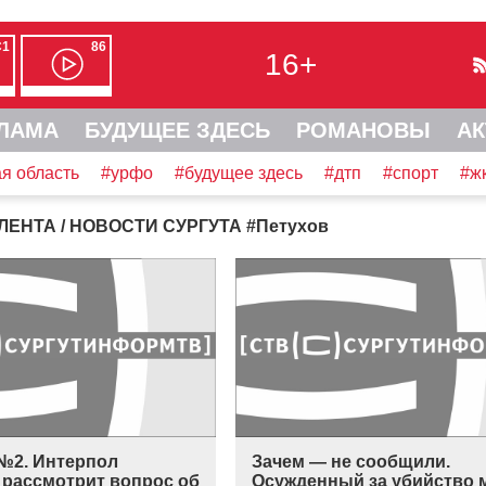
С1
86
16+
ЛАМА
БУДУЩЕЕ ЗДЕСЬ
РОМАНОВЫ
АК
я область
#урфо
#будущее здесь
#дтп
#спорт
#ж
ЛЕНТА
/ НОВОСТИ СУРГУТА
#
Петухов
№2. Интерпол
Зачем — не сообщили.
 рассмотрит вопрос об
Осужденный за убийство 