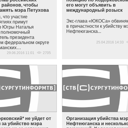
 районов, чтобы
его могут объявить в
память мэра Петухова
международный розыск
 что участие
Экс-глава
«ЮКОСа
» обвиня
ятиях примут
в причастности к убийству м
р Югры Наталья
Нефтеюганска...
 полномочный
тель президента
ом федеральном округе
25.04.2016 14:33
лманских…
29.06.2016 11:01
2705
рковский* не уйдет от
Организация убийства мэ
 за убийство мэра
Нефтеюганска и нескольк