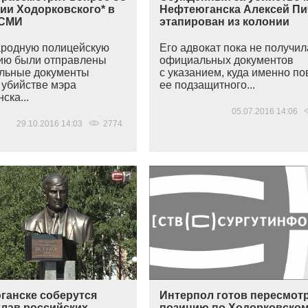
ии Ходорковского* в
Нефтеюганска Алексей Пи
 СМИ
этапирован из колонии
родную полицейскую
Его адвокат пока не получил
ию были отправлены
официальных документов
льные документы
с указанием, куда именно по
 убийстве мэра
ее подзащитного...
ска...
05.07.2016 14:06
29.10.2016 14:03
2774
ганске соберутся
Интерпол готов пересмот
глав российских
позицию по Ходорковском