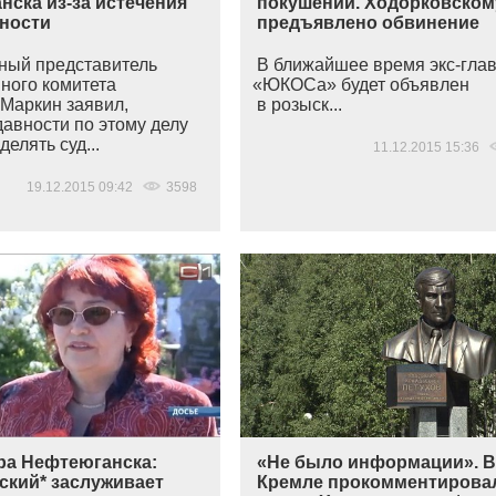
нска из-за истечения
покушений. Ходорковском
вности
предъявлено обвинение
ый представитель
В ближайшее время экс-гла
ного комитета
«ЮКОСа
» будет объявлен
Маркин заявил,
в розыск...
давности по этому делу
делять суд...
11.12.2015 15:36
19.12.2015 09:42
3598
ра Нефтеюганска:
«Не было информации». 
ский* заслуживает
Кремле прокомментирова