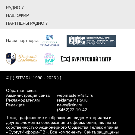
РАДИО 7
НАШ ЭФИР
ПАРТНЕРЫ РАДИО 7
Наши партнеры:
© [ ( SITV.RU 1990 - 2026 ) ]
Обратная связь:
Администрация сайта
webmaster@sitv.ru
Рекламодателям
reklama@sitv.ru
Редакция
news@sitv.ru
(3462)22-10-42
Текст, графические изображения, видеоматериалы и
другие элементы содержания и оформления, являются
собственностью Акционерного Общества Телекомпания
«СургутИнформ-ТВ». Все компоненты Сайта защищены