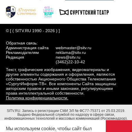
© [ ( SITV.RU 1990 - 2026 ) ]
Обратная связь:
Администрация сайта
webmaster@sitv.ru
Рекламодателям
reklama@sitv.ru
Редакция
news@sitv.ru
(3462)22-10-42
Текст, графические изображения, видеоматериалы и
другие элементы содержания и оформления, являются
собственностью Акционерного Общества Телекомпания
«СургутИнформ-ТВ». Все компоненты Сайта защищены
авторским правом и иными законами, регулирующими
права интеллектуальной собственности.
Политика конфиденциальности.
SITV.RU.
Запись о регистрации СМИ ЭЛ № ФС77-75371 от 25.03.2019.
Выдано Федеральной службой по надзору в сфере связи,
информационных технологий и массовых коммуникаций (Роскомнадзор).
Учредители: Акционерное Общество Телекомпания "СургутИнформ-ТВ".
Адрес редакции: 628403, Тюменская обл., ХМАО - Югра, г. Сургут, ул.
Мы используем cookie, чтобы сайт был
Маяковского, д. 16. Главный редактор: Чубенко В.Л.