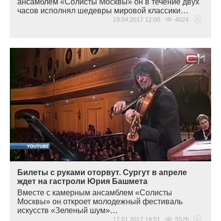
ансамблем
«
Солисты Москвы» он в течение двух
часов исполнял шедевры мировой классики…
19.04.2017 12:00
4024
Билеты с руками оторвут. Сургут в апреле
ждет на гастроли Юрия Башмета
Вместе с камерным ансамблем
«
Солисты
Москвы» он откроет молодежный фестиваль
искусств
«
Зеленый шум»…
17.01.2017 19:51
5526