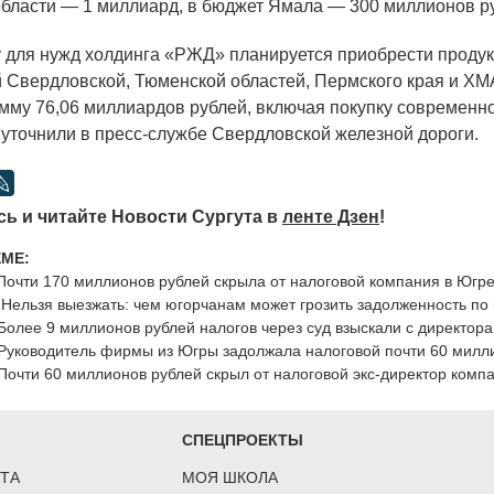
бласти — 1 миллиард, в бюджет Ямала — 300 миллионов р
 для нужд холдинга
«РЖД
» планируется приобрести проду
 Свердловской, Тюменской областей, Пермского края и Х
мму 76,06 миллиардов рублей, включая покупку современн
 уточнили в пресс-службе Свердловской железной дороги.
ь и читайте Новости Сургута в
ленте Дзен
!
ЕМЕ:
Почти 170 миллионов рублей скрыла от налоговой компания в Югр
Нельзя выезжать: чем югорчанам может грозить задолженность по
Более 9 миллионов рублей налогов через суд взыскали с директор
Руководитель фирмы из Югры задолжала налоговой почти 60 милл
Почти 60 миллионов рублей скрыл от налоговой экс-директор комп
СПЕЦПРОЕКТЫ
ТА
МОЯ ШКОЛА