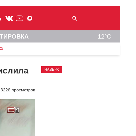
ТИРОВКА
12°C
кх
ислила
НАВЕРХ
й
3226 просмотров