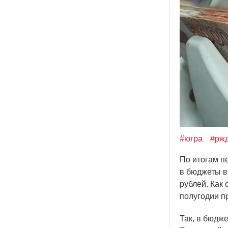
#югра
#рж
По итогам п
в бюджеты в
рублей. Как
полугодии п
Так, в бюдж