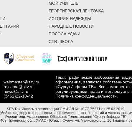
МОЙ УЧИТЕЛЬ
ГЕОРГИЕВСКАЯ ЛЕНТОЧКА
ТИ
ИСТОРИЯ НАДЕЖДЫ
ЕНТАРИЙ
НАРОДНЫЕ НОВОСТИ
Н
ПОЛОСА УДАЧИ
СТВ-ШКОЛА
Текст, графические изображения, вид
webmaster@sitv.ru
оформления, являются собственность
reklama@sitv.ru
«СургутИнформ-ТВ». Все компоненты 
news@sitv.ru
регулирующими права интеллектуальн
(3462)22-10-42
Политика конфиденциальности.
SITV.RU.
Запись о регистрации СМИ ЭЛ № ФС77-75371 от 25.03.2019.
бой по надзору в сфере связи, информационных технологий и массовых комм
Учредители: Акционерное Общество Телекомпания "СургутИнформ-ТВ".
03, Тюменская обл., ХМАО - Югра, г. Сургут, ул. Маяковского, д. 16. Главный р