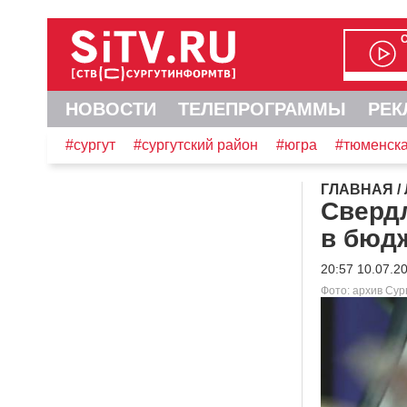
НОВОСТИ
ТЕЛЕПРОГРАММЫ
РЕК
#сургут
#сургутский район
#югра
#тюменска
ГЛАВНАЯ
/
Сверд
в бюд
20:57 10.07.2
Фото: архив Су