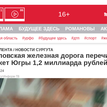
С1
86
16+
ЛАМА
БУДУЩЕЕ ЗДЕСЬ
РОМАНОВЫ
АК
я область
#урфо
#будущее здесь
#дтп
#спорт
#ж
ЛЕНТА
/
НОВОСТИ СУРГУТА
ловская железная дорога переч
жет Югры 1,2 миллиарда рубле
024
ргутИнформ-ТВ