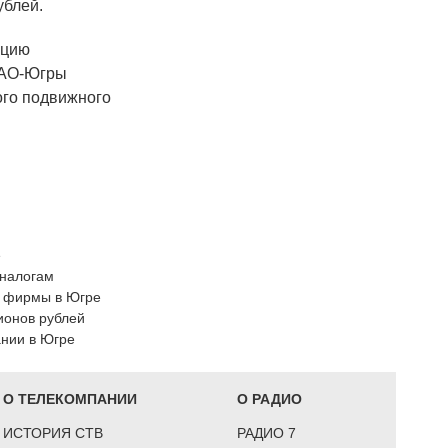
ублей.
кцию
МАО-Югры
ого подвижного
е
 налогам
а фирмы в Югре
ионов рублей
ании в Югре
О ТЕЛЕКОМПАНИИ
О РАДИО
ИСТОРИЯ СТВ
РАДИО 7