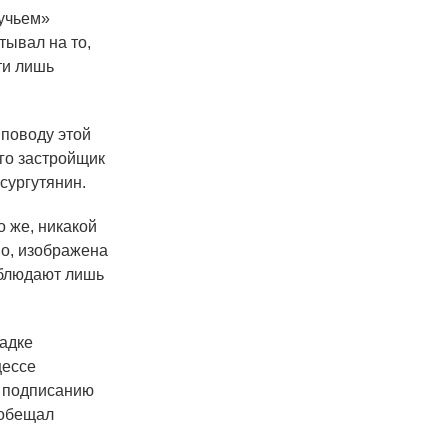
учьем»
тывал на то,
ти лишь
поводу этой
ого застройщик
сургутянин.
о же, никакой
во, изображена
наблюдают лишь
ладке
цессе
к подписанию
ообещал