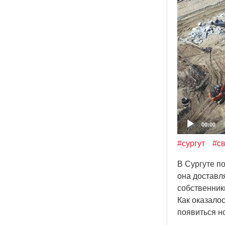
00:00
#сургут
#с
В Сургуте п
она доставл
собственник
Как оказалос
появиться н