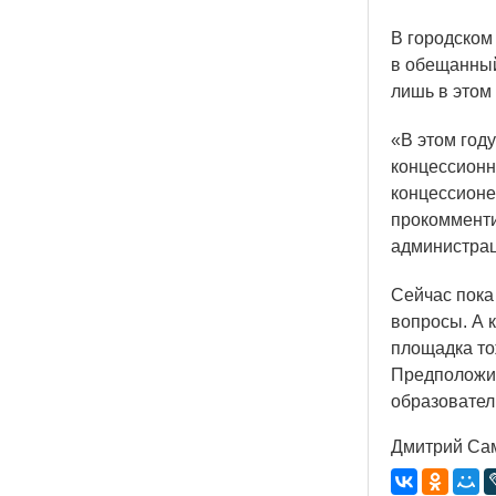
В городском
в обещанный
лишь в этом
«В
этом году
концессионн
концессионе
прокомменти
администрац
Сейчас пока
вопросы. А к
площадка то
Предположит
образовател
Дмитрий Са