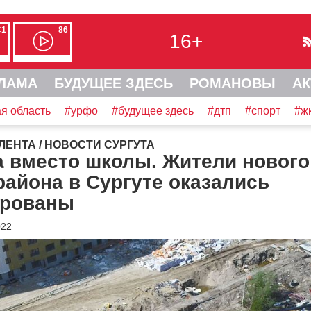
С1
86
16+
ЛАМА
БУДУЩЕЕ ЗДЕСЬ
РОМАНОВЫ
АК
я область
#урфо
#будущее здесь
#дтп
#спорт
#ж
ЛЕНТА
/
НОВОСТИ СУРГУТА
а вместо школы. Жители нового
айона в Сургуте оказались
арованы
022