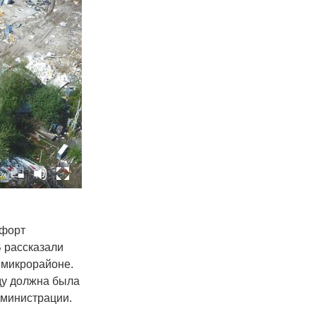
0x
мфорт
 рассказали
 микрорайоне.
оду должна была
дминистрации.