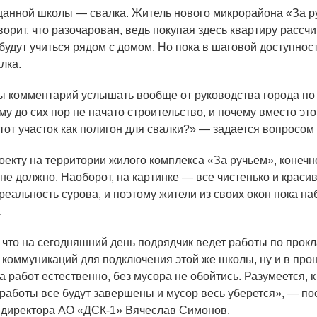
анной школы — свалка. Житель нового микрорайона
«За
р
орит, что разочарован, ведь покупая здесь квартиру рассчи
 будут учиться рядом с домом. Но пока в шаговой доступнос
лка.
 комментарий услышать вообще от руководства города по 
у до сих пор не начато строительство, и почему вместо эт
тот участок как полигон для свалки?» — задается вопросом 
оекту на территории жилого комплекса
«За
ручьем», конечн
 не должно. Наоборот, на картинке — все чистенько и краси
 реальность сурова, и поэтому жители из своих окон пока 
.
 что на сегодняшний день подрядчик ведет работы по прок
коммуникаций для подключения этой же школы, ну и в про
а работ естественно, без мусора не обойтись. Разумеется, 
работы все будут завершены и мусор весь уберется», — п
 директора АО
«ДСК
-1» Вячеслав Симонов.