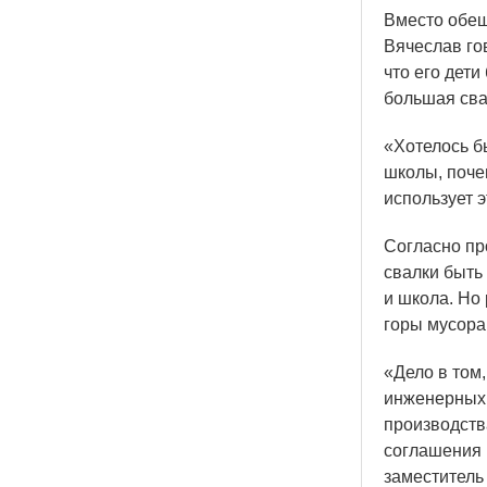
Вместо обещ
Вячеслав гов
что его дети
большая сва
«Хотелось
бы
школы, почем
использует э
Согласно пр
свалки быть
и школа. Но
горы мусора
«Дело
в том,
инженерных 
производств
соглашения 
заместитель