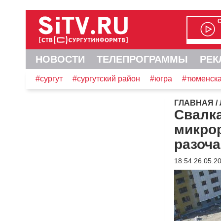
НОВОСТИ
ТЕЛЕПРОГРАММЫ
РЕК
#сургут
#сургутский район
#югра
#тюменска
ГЛАВНАЯ
/
Свалк
микрор
разоч
18:54 26.05.2
Видеоплеер