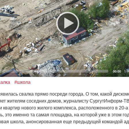
1.0
00:00
валка
#школа
оявилась свалка прямо посреди города. О том, какой диско
яет жителям соседних домов, журналисту СургутИнформ-ТВ
и квартир нового жилого комплекса, расположенного в 20-а
ь, это именно та самая площадка, на которой уже в этом г
овая школа, анонсированная еще предыдущей командой а