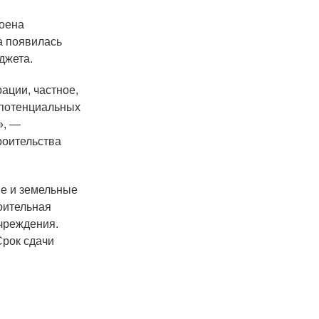
роена
а появилась
джета.
ации, частное,
 потенциальных
», —
роительства
ие и земельные
роительная
чреждения.
Срок сдачи