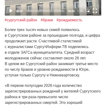
1.00x
00:00
00:00
#сургутский район
#браки
#рождаемость
Более трех тысяч новых семей появилось
в Сургутском районе за прошедшие полгода, и цифра
продолжает расти. Счастливой статистикой
с журналистами СургутИнформ-ТВ поделились
в отделе ЗАГСа муниципалитета. Средний возраст
молодоженов сейчас составляет около 26 лет.
В целом же Сургутский район занимает третье место
по числу браков и уровню рождаемости в Югре,
уступая только Сургуту и Нижневартовску.
«В
первом полугодии 2026 года количество
зарегистрированных рождений у жителей Сургутского
района в три раза превысило число
зарегистрированных смертей. Это хороший