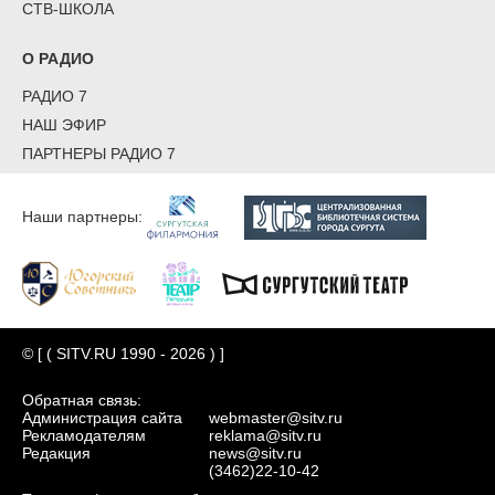
СТВ-ШКОЛА
О РАДИО
РАДИО 7
НАШ ЭФИР
ПАРТНЕРЫ РАДИО 7
Наши партнеры:
© [ ( SITV.RU 1990 - 2026 ) ]
Обратная связь:
Администрация сайта
webmaster@sitv.ru
Рекламодателям
reklama@sitv.ru
Редакция
news@sitv.ru
(3462)22-10-42