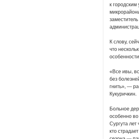
к городским
микрорайоны
заместитель
администрац
К слову, се
что несколь
особенности
«Все
ивы, вс
без болезне
гнить», — р
Кукуричкин.
Больное дер
особенно во 
Сургута лет 
кто страдает
сезона — па