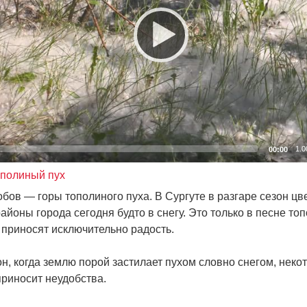
1.0
00:00
ополиный пух
обов — горы тополиного пуха. В Сургуте в разгаре сезон цв
йоны города сегодня будто в снегу. Это только в песне то
 приносят исключительно радость.
он, когда землю порой застилает пухом словно снегом, нек
приносит неудобства.