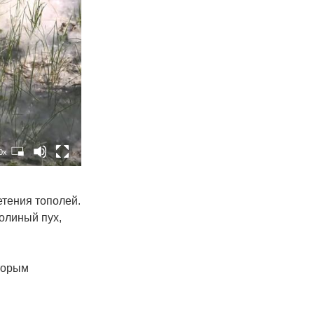
0x
етения тополей.
полиный пух,
оторым