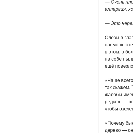
— Очень пло
аллергия, х
— Это нереа
Слёзы в глаз
насморк, от
в этом, в бо
на себе пыл
ещё повезло
«Чаще
всего
так скажем. 
жалобы имен
редко», — п
чтобы озеле
«Почему
был
дерево — оно