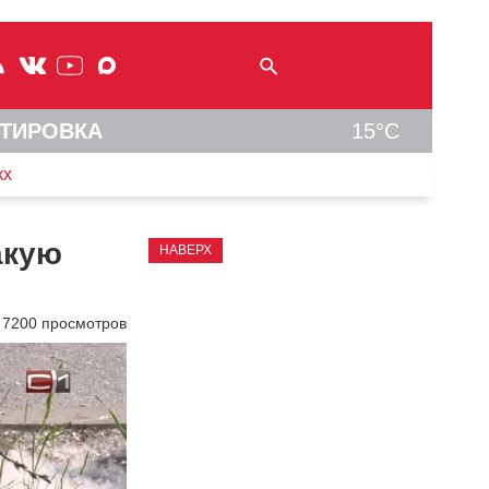
ТИРОВКА
15°C
кх
акую
НАВЕРХ
7200 просмотров