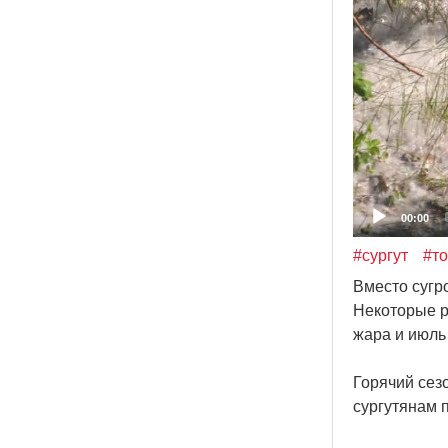
00:00
#сургут
#т
Вместо сугр
Некоторые ра
жара и июль
Горячий сез
сургутянам 