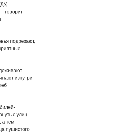
ГДУ,
 — говорит
и
евья подрезают,
еприятные
0 доживают
инают изнутри
леб
билей-
знуть с улиц
 а тем,
нца пушистого