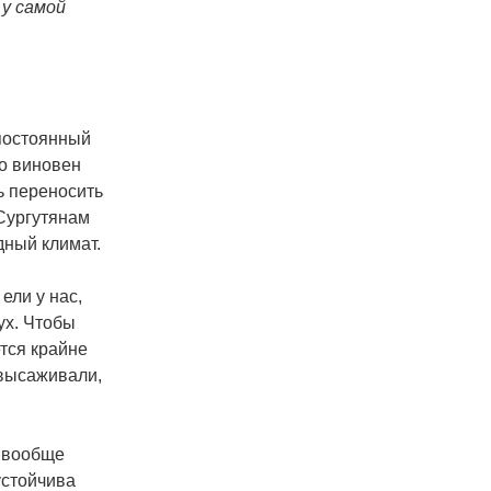
 у самой
 постоянный
Но виновен
ь переносить
 Сургутянам
дный климат.
ели у нас,
ух. Чтобы
тся крайне
 высаживали,
ь вообще
устойчива