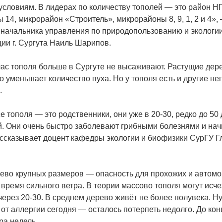
 условиям. В лидерах по количеству тополей — это район Н
 14, микрорайон
«Строитель
», микрорайоны 8, 9, 1, 2 и 4»,
 начальника управления по природопользованию и экологи
ии г. Сургута Наиль Шарипов.
йчас тополя больше в Сургуте не высаживают. Растущие дер
ко уменьшает количество пуха. Но у тополя есть и другие н
.
е тополя — это родственники, они уже в 20-30, редко до 5
й. Они очень быстро заболевают грибными болезнями и нач
ассказывает доцент кафедры экологии и биофизики СурГУ Г
ево крупных размеров — опасность для прохожих и автомо
время сильного ветра. В теории массово тополя могут исче
через 20-30. В среднем дерево живёт не более полувека. Ну,
 от аллергии сегодня — осталось потерпеть недолго. До ко
ра недель.