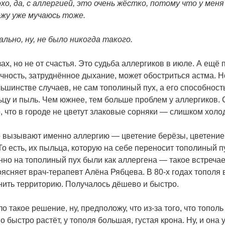
хо, да, с аллергией, это очень жёстко, потому что у меня
ожу уже мучаюсь тоже.
льно, ну, не было никогда такого.
ах, но не от счастья. Это судьба аллергиков в июле. А ещё
ёчность, затруднённое дыхание, может обостриться астма. 
льшинстве случаев, не сам тополиный пух, а его способност
ьцу и пыль. Чем южнее, тем больше проблем у аллергиков.
, что в городе не цветут злаковые сорняки — слишком холо
 вызывают именно аллергию — цветение берёзы, цветение 
То есть, их пыльца, которую на себе переносит тополиный п
но на тополиный пух были как аллергена — такое встречае
оясняет врач-терапевт Алёна Рябцева. В 80-х годах тополя
нить территорию. Получалось дёшево и быстро.
о такое решение, ну, предположу, что из-за того, что топол
 быстро растёт, у тополя большая, густая крона. Ну, и она 