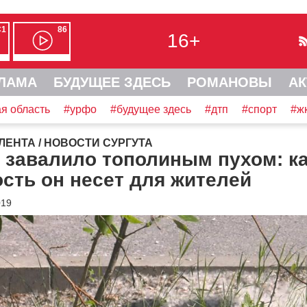
С1
86
16+
ЛАМА
БУДУЩЕЕ ЗДЕСЬ
РОМАНОВЫ
АК
я область
#урфо
#будущее здесь
#дтп
#спорт
#ж
ЛЕНТА
/
НОВОСТИ СУРГУТА
 завалило тополиным пухом: к
сть он несет для жителей
019