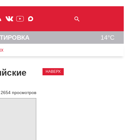
ТИРОВКА
14°C
кх
ийские
НАВЕРХ
2654 просмотров