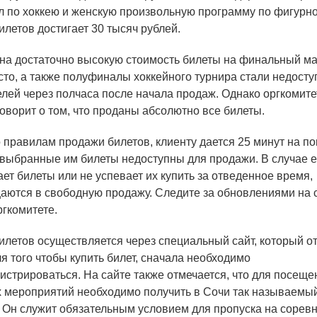
л по хоккею и женскую произвольную программу по фигурн
илетов достигает 30 тысяч рублей.
а достаточно высокую стоимость билеты на финальный мат
есто, а также полуфиналы хоккейного турнира стали недост
елей через полчаса после начала продаж. Однако оргкомит
говорит о том, что проданы абсолютно все билеты.
 правилам продажи билетов, клиенту дается 25 минут на пок
 выбранные им билеты недоступны для продажи. В случае е
ет билеты или не успевает их купить за отведенное время,
аются в свободную продажу. Следите за обновлениями на 
ргкомитете.
етов осуществляется через специальный сайт, который о
я того чтобы купить билет, сначала необходимо
гистрироваться. На сайте также отмечается, что для посеще
 мероприятий необходимо получить в Сочи так называемы
 Он служит обязательным условием для пропуска на сорев