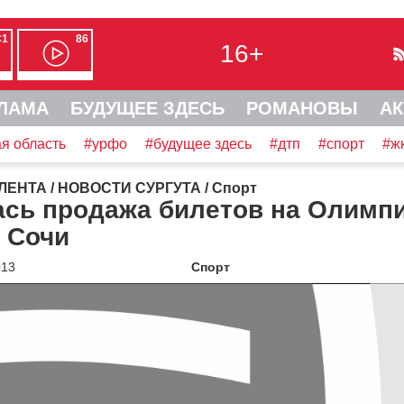
С1
86
16+
ЛАМА
БУДУЩЕЕ ЗДЕСЬ
РОМАНОВЫ
АК
я область
#урфо
#будущее здесь
#дтп
#спорт
#ж
ЛЕНТА
/
НОВОСТИ СУРГУТА
/
Спорт
ась продажа билетов на Олимп
 Сочи
013
Спорт