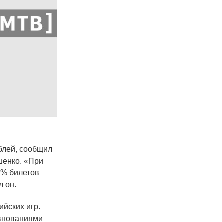
блей, сообщил
шенко.
«
При
2% билетов
л он.
йских игр.
евнованиями