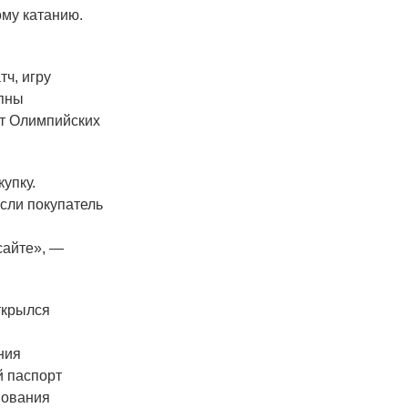
ому катанию.
ч, игру
упны
ет Олимпийских
упку.
сли покупатель
сайте», —
ткрылся
ния
й паспорт
нования