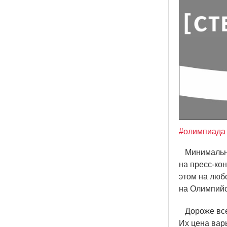
#олимпиада
Минимальная
на пресс-ко
этом на люб
на Олимпийс
Дороже всег
Их цена вар