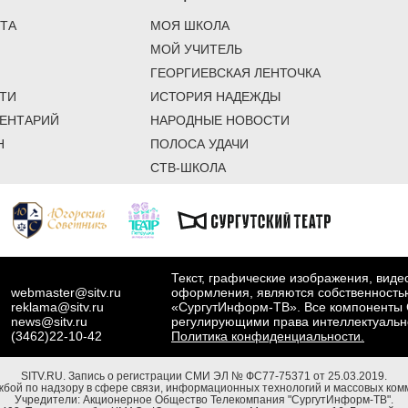
ТА
МОЯ ШКОЛА
МОЙ УЧИТЕЛЬ
ГЕОРГИЕВСКАЯ ЛЕНТОЧКА
ТИ
ИСТОРИЯ НАДЕЖДЫ
ЕНТАРИЙ
НАРОДНЫЕ НОВОСТИ
Н
ПОЛОСА УДАЧИ
СТВ-ШКОЛА
Текст, графические изображения, вид
webmaster@sitv.ru
оформления, являются собственность
reklama@sitv.ru
«СургутИнформ-ТВ». Все компоненты 
news@sitv.ru
регулирующими права интеллектуальн
(3462)22-10-42
Политика конфиденциальности.
SITV.RU.
Запись о регистрации СМИ ЭЛ № ФС77-75371 от 25.03.2019.
бой по надзору в сфере связи, информационных технологий и массовых комм
Учредители: Акционерное Общество Телекомпания "СургутИнформ-ТВ".