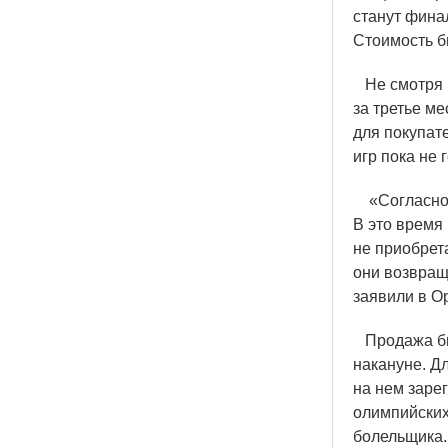
станут фина
Стоимость б
Не смотря н
за третье м
для покупат
игр пока не 
«
Согласно
В это время
не приобрета
они возвращ
заявили в О
Продажа бил
накануне. Дл
на нем заре
олимпийских
болельщика.