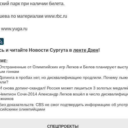
ский парк при наличии билета.
ева по материалам www.rbc.ru
а www.yuga.ru
ь и читайте Новости Сургута в
ленте Дзен
!
ЕМЕ:
Отстраненные от Олимпийских игр Легков и Белов планируют высту
ым гонкам
Допинга в пробах нет, но дисквалификацию продлили. Почему лыжн
или?
И снова допинг-скандал! Россия может лишиться 3 золотых медале
Чемпион Сочи-2014 Александр Легков вошёл в число дисквалифиц
ыжников
Без доказательств. CBS не смог подтвердить информацию об упот
ссийскими олимпийцами
СПЕЦПРОЕКТЫ